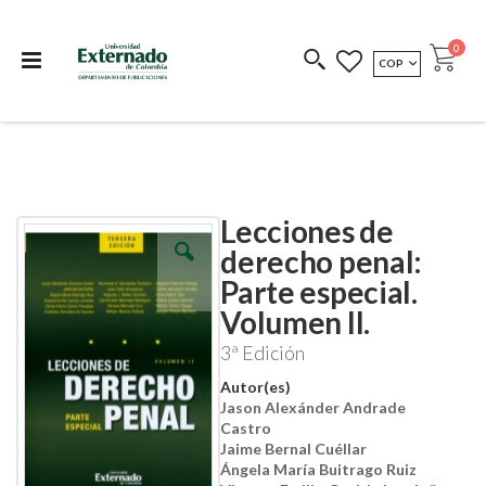
Departamento de
Libros resultado de
Impreso Bajo
publicaciones
investigación
Demanda
publi
0
MONEDA
COP
Cart
COEDICIONES
REDIMIR CÓDIGO
Lecciones de
Skip
Skip
to
to
derecho penal:
the
the
Parte especial.
end
beginning
of
of
Volumen II.
the
the
images
images
3ª Edición
gallery
gallery
Autor(es)
Jason Alexánder Andrade
Castro
Jaime Bernal Cuéllar
Ángela María Buitrago Ruiz