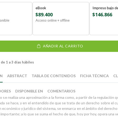
eBook
Impreso bajo 
$89.400
$146.866
onible
Acceso online + offline
AÑADIR AL CARRITO
de 1 a 3 días hábiles
ÓN
ABSTRACT
TABLA DE CONTENIDOS
FICHA TÉCNICA
CL
DORES
DISPONIBLE EN
COMENTARIOS
o se realiza una aproximación a la forma como, a partir de la regulación q
ada se hace, y en el entendido de que se trata de un derecho sobre el c
n económico y jurídico del sistema, se enmarca en el ámbito del derecho
importante; a lo que se suma el hecho de que, hoy por hoy, opera una 