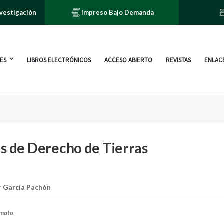
nvestigación
Impreso Bajo Demanda
ES
LIBROS ELECTRÓNICOS
ACCESO ABIERTO
REVISTAS
ENLACE
s de Derecho de Tierras
ar García Pachón
rmato