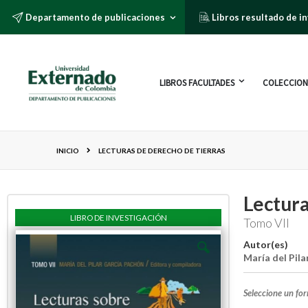
Departamento de publicaciones
Libros resultado de i
LIBROS FACULTADES
COLECCION
INICIO
LECTURAS DE DERECHO DE TIERRAS
Lectura
LIBRO DE INVESTIGACIÓN
Tomo VII
Autor(es)
María del Pil
Seleccione un fo