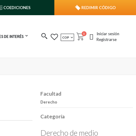
COEDICIONES
REDIMIR CÓDIGO
Iniciar sesión
publicaciones
0
S DE INTERÉS
MONEDA
COP
Cart
Registrarse
Facultad
Derecho
Categoría
Derecho de medio