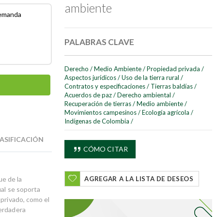
ambiente
demanda
PALABRAS CLAVE
Derecho
/
Medio Ambiente
/
Propiedad privada
/
Aspectos jurídicos
/
Uso de la tierra rural
/
Contratos y especificaciones
/
Tierras baldías
/
Acuerdos de paz
/
Derecho ambiental
/
Recuperación de tierras
/
Medio ambiente
/
Movimientos campesinos
/
Ecología agrícola
/
Indígenas de Colombia
/
ASIFICACIÓN
CÓMO CITAR
ue de la
AGREGAR A LA LISTA DE DESEOS
ual se soporta
 privado, como el
verdadera