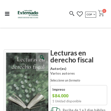
Departamento de
Libros resultado de
Impreso Bajo
publicaciones
investigación
Demanda
publi
0
MONEDA
COP
Cart
COEDICIONES
REDIMIR CÓDIGO
Lecturas en
Skip
Skip
to
to
derecho fiscal
the
the
end
beginning
Autor(es)
of
of
Varios autores
the
the
images
images
Seleccione un formato
gallery
gallery
Impreso
$84.000
1 Unidad disponible
Recibe de 1 a 3 días hábiles