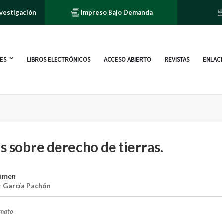
nvestigación
Impreso Bajo Demanda
ES
LIBROS ELECTRÓNICOS
ACCESO ABIERTO
REVISTAS
ENLACE
s sobre derecho de tierras.
lumen
ar García Pachón
rmato