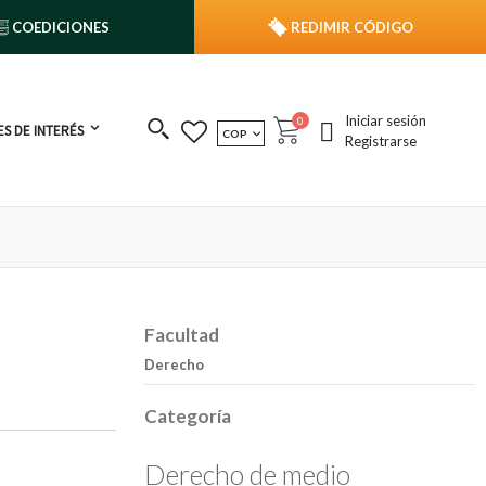
COEDICIONES
REDIMIR CÓDIGO
Iniciar sesión
publicaciones
0
S DE INTERÉS
MONEDA
COP
Cart
Registrarse
Facultad
Derecho
Categoría
Derecho de medio