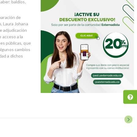
saber: baldíos,
paración de
lo, Laura Johana
e adjudicación
e acceso a la
des públicas, que
 algunos cambios
dad a dichos