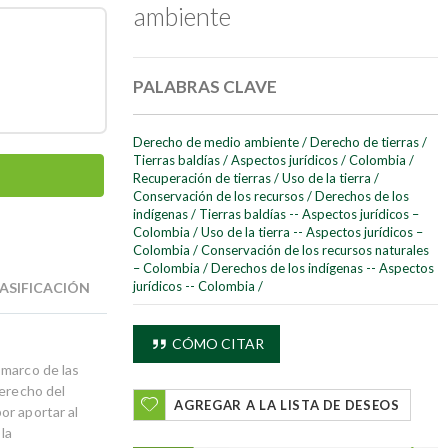
ambiente
PALABRAS CLAVE
Derecho de medio ambiente
/
Derecho de tierras
/
Tierras baldías
/
Aspectos jurídicos
/
Colombia
/
Recuperación de tierras
/
Uso de la tierra
/
Conservación de los recursos
/
Derechos de los
indígenas
/
Tierras baldías -- Aspectos jurídicos –
Colombia
/
Uso de la tierra -- Aspectos jurídicos –
Colombia
/
Conservación de los recursos naturales
– Colombia
/
Derechos de los indígenas -- Aspectos
jurídicos -- Colombia
/
ASIFICACIÓN
CÓMO CITAR
 marco de las
Derecho del
AGREGAR A LA LISTA DE DESEOS
or aportar al
la