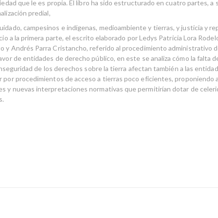
riedad que le es propia. El libro ha sido estructurado en cuatro partes, a 
alización predial,
uidado, campesinos e indígenas, medioambiente y tierras, y justicia y re
icio a la primera parte, el escrito elaborado por Ledys Patricia Lora Rode
o y Andrés Parra Cristancho, referido al procedimiento administrativo d
avor de entidades de derecho público, en este se analiza cómo la falta d
a inseguridad de los derechos sobre la tierra afectan también a las entida
r por procedimientos de acceso a tierras poco eficientes, proponiendo
s y nuevas interpretaciones normativas que permitirían dotar de celeri
s.