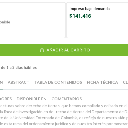
Impreso bajo demanda
$141.416
onible
AÑADIR AL CARRITO
de 1 a 3 días hábiles
ÓN
ABSTRACT
TABLA DE CONTENIDOS
FICHA TÉCNICA
CL
DORES
DISPONIBLE EN
COMENTARIOS
Lecturas sobre derecho de tierras, que hemos compilado y editado en el
 la línea de investigación en de- recho de tierras del Departamento de 
 de la Universidad Externado de Colombia, es reflejo de nuestro afán p
e esta rama del ordenamiento jurídico y de nuestro interés por mostrar 