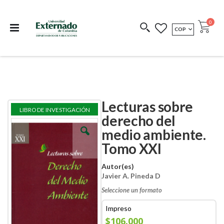
Departamento de
Libros resultado de
Impreso Bajo
publicaciones
investigación
Demanda
publi
0
MONEDA
COP
Cart
COEDICIONES
REDIMIR CÓDIGO
Lecturas sobre
Skip
Skip
LIBRO DE INVESTIGACIÓN
to
to
derecho del
the
the
medio ambiente.
end
beginning
of
of
Tomo XXI
the
the
images
images
Autor(es)
gallery
gallery
Javier A. Pineda D
Seleccione un formato
Impreso
$106.000