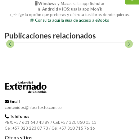
🖥️ Windows y Mac:
usa la app
Scholar
📱 Android y iOS:
usa la app
Mon’k
👉 Elige la opción que prefieras y disfruta tus libros donde quieras.
📘 Consulta aquí la guía de acceso a eBooks
Publicaciones relacionados
Email
contenidos@hipertexto.com.co
Teléfonos
PBX: +57 601 643 43 89 / Cel: +57 320 850 05 13
Cel: +57 323 223 87 73 / Cel: +57 310 715 76 16
Otros sitios