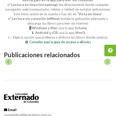
✅ Lectura en línea (streaming):
lee directamente desde cualquier
navegador web (computador, celular o tablet) sin instalar aplicaciones.
Solo inicia sesión en tu cuenta y haz clic en
“Vista en línea”
.
✅ Lectura sin conexión (offline):
instala la aplicación adecuada y
descarga tus libros para leer sin internet:
🖥️ Windows y Mac:
usa la app
Scholar
📱 Android y iOS:
usa la app
Mon’k
👉 Elige la opción que prefieras y disfruta tus libros donde quieras.
📘 Consulta aquí la guía de acceso a eBooks
Publicaciones relacionados
Email
contenidos@hipertexto.com.co