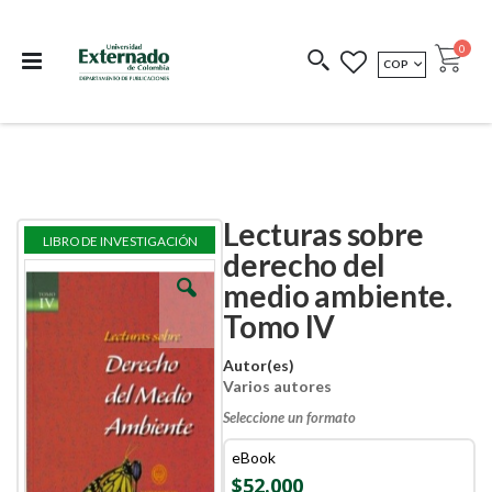
Departamento de
Libros resultado de
Impreso Bajo
publicaciones
investigación
Demanda
publi
0
MONEDA
COP
Cart
COEDICIONES
REDIMIR CÓDIGO
Lecturas sobre
Skip
Skip
LIBRO DE INVESTIGACIÓN
to
to
derecho del
the
the
medio ambiente.
end
beginning
of
of
Tomo IV
the
the
images
images
Autor(es)
gallery
gallery
Varios autores
Seleccione un formato
eBook
$52.000