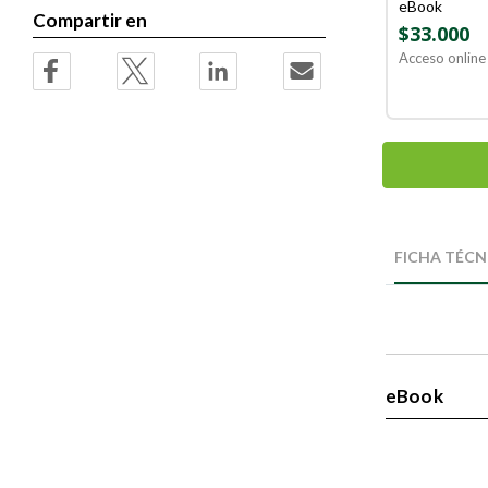
eBook
Compartir en
$33.000
Acceso online 
Skip
Skip
to
to
FICHA TÉCN
the
the
end
beginning
of
of
the
the
images
images
gallery
gallery
eBook