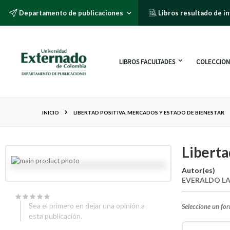
Departamento de publicaciones
Libros resultado de i
LIBROS FACULTADES
COLECCION
INICIO
LIBERTAD POSITIVA, MERCADOS Y ESTADO DE BIENESTAR
Liberta
Autor(es)
EVERALDO L
Sea el primero en dejar una opinión a
Seleccione un fo
esta publicación.