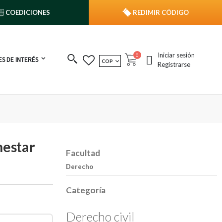
COEDICIONES
REDIMIR CÓDIGO
Iniciar sesión
publicaciones
0
S DE INTERÉS
MONEDA
COP
Cart
Registrarse
nestar
Facultad
Derecho
Categoría
Derecho civil