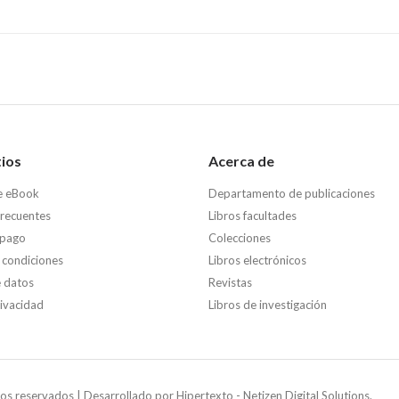
tios
Acerca de
e eBook
Departamento de publicaciones
frecuentes
Libros facultades
 pago
Colecciones
 condiciones
Libros electrónicos
e datos
Revistas
rivacidad
Libros de investigación
os reservados | Desarrollado por
Hipertexto - Netizen Digital Solutions.