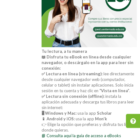
Tu lectura, a tu manera
📖 Disfruta tu eBook en línea desde cualquier
navegador, o descárgalo en la app para leer sin
conexión:
✅ Lectura en línea (streaming):
lee directamente
desde cualquier navegador web (computador,
celular o tablet) sin instalar aplicaciones. Solo inicia
sesión en tu cuenta y haz clic en
“Vista en línea”
.
✅ Lectura sin conexión (offline):
instala la
aplicación adecuada y descarga tus libros para leer
sin internet:
🖥️ Windows y Mac:
usa la app
Scholar
📱 Android y iOS:
usa la app
Mon’k
👉 Elige la opción que prefieras y disfruta tus libros
donde quieras.
📘 Consulta aquí la guía de acceso a eBooks