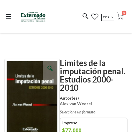
Departamento de
Libros resultado de
Impreso Bajo
publicaciones
investigación
Demanda
publi
0
MONEDA
COP
Cart
COEDICIONES
REDIMIR CÓDIGO
Límites de la
Skip
Skip
to
to
imputación penal.
the
the
Estudios 2000-
end
beginning
of
of
2010
the
the
images
images
Autor(es)
gallery
gallery
Alex van Weezel
Seleccione un formato
Impreso
$77.000