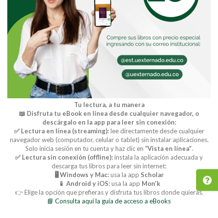
Tu lectura, a tu manera
📖 Disfruta tu eBook en línea desde cualquier navegador, o
descárgalo en la app para leer sin conexión:
✅ Lectura en línea (streaming):
lee directamente desde cualquier
navegador web (computador, celular o tablet) sin instalar aplicaciones.
Solo inicia sesión en tu cuenta y haz clic en
“Vista en línea”
.
✅ Lectura sin conexión (offline):
instala la aplicación adecuada y
descarga tus libros para leer sin internet:
🖥️ Windows y Mac:
usa la app
Scholar
📱 Android y iOS:
usa la app
Mon’k
👉 Elige la opción que prefieras y disfruta tus libros donde quieras.
📘 Consulta aquí la guía de acceso a eBooks