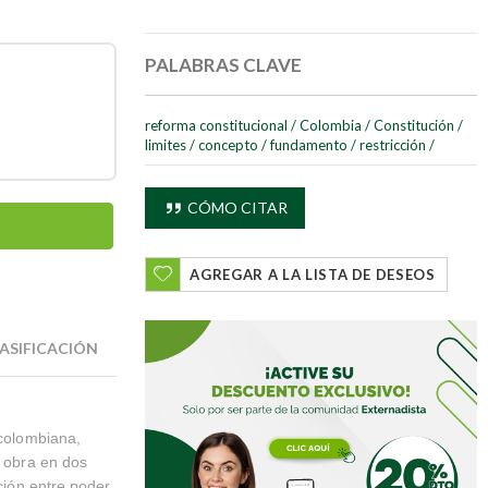
PALABRAS CLAVE
reforma constitucional
/
Colombia
/
Constitución
/
limites
/
concepto
/
fundamento
/
restricción
/
CÓMO CITAR
AGREGAR A LA LISTA DE DESEOS
ASIFICACIÓN
 colombiana,
a obra en dos
ación entre poder