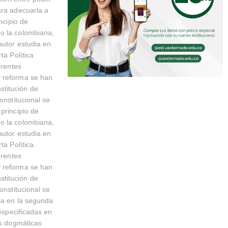
ara adecuarla a
ncipio de
mo la colombiana,
autor estudia en
ta Política
erentes
y reforma se han
stitución de
onstitucional se
principio de
mo la colombiana,
autor estudia en
ta Política
erentes
y reforma se han
stitución de
onstitucional se
ia en la segunda
 especificadas en
as dogmáticas