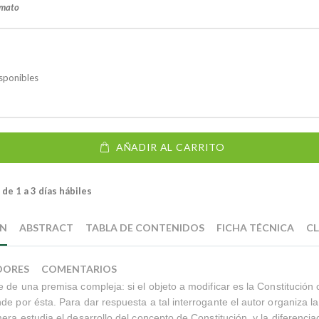
rmato
sponibles
AÑADIR AL CARRITO
de 1 a 3 días hábiles
ÓN
ABSTRACT
TABLA DE CONTENIDOS
FICHA TÉCNICA
CL
DORES
COMENTARIOS
e de una premisa compleja: si el objeto a modificar es la Constitución
de por ésta. Para dar respuesta a tal interrogante el autor organiza l
mera estudia el desarrollo del concepto de Constitución, y la diferenci