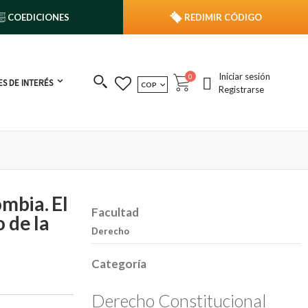
COEDICIONES
REDIMIR CÓDIGO
Iniciar sesión
publicaciones
0
S DE INTERÉS
MONEDA
COP
Cart
Registrarse
ombia. El
Facultad
 de la
Derecho
Categoría
Derecho Constitucional