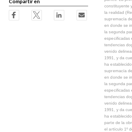
Compartir en
constituyente 
la realidad (R
supremacía de 
en donde se in
la segunda par
especificadas 
tendencias dog
venido deline
1991, y da cue
ha establecido
supremacía de 
en donde se in
la segunda par
especificadas 
tendencias dog
venido deline
1991, y da cue
ha establecido
parte de la ob
el artículo 1º