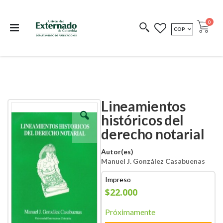
Departamento de
Libros resultado de
Impreso Bajo
publicaciones
investigación
Demanda
publi
0
MONEDA
COP
Cart
COEDICIONES
REDIMIR CÓDIGO
Lineamientos
Skip
Skip
to
to
históricos del
the
the
derecho notarial
end
beginning
of
of
the
the
Autor(es)
images
images
Manuel J. González Casabuenas
gallery
gallery
Impreso
$22.000
Próximamente