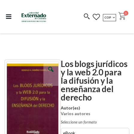
Departamento de
Libros resultado de
Impreso Bajo
publicaciones
investigación
Demanda
publi
0
MONEDA
COP
Cart
COEDICIONES
REDIMIR CÓDIGO
Los blogs jurídicos
Skip
Skip
to
to
y la web 2.0 para
the
the
la difusión y la
end
beginning
of
of
enseñanza del
the
the
images
images
derecho
gallery
gallery
Autor(es)
Varios autores
Seleccione un formato
eBook