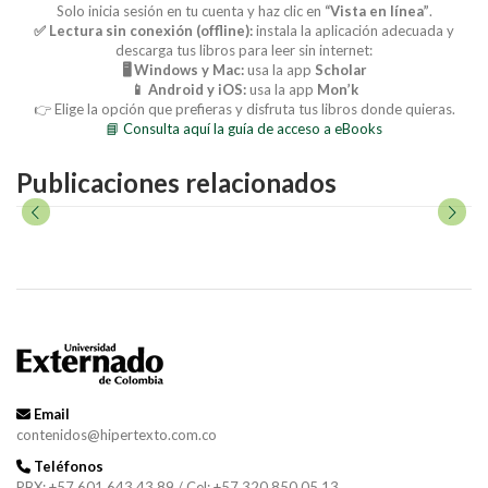
Solo inicia sesión en tu cuenta y haz clic en
“Vista en línea”
.
✅ Lectura sin conexión (offline):
instala la aplicación adecuada y
descarga tus libros para leer sin internet:
🖥️ Windows y Mac:
usa la app
Scholar
📱 Android y iOS:
usa la app
Mon’k
👉 Elige la opción que prefieras y disfruta tus libros donde quieras.
📘 Consulta aquí la guía de acceso a eBooks
Publicaciones relacionados
Email
contenidos@hipertexto.com.co
Teléfonos
PBX: +57 601 643 43 89 / Cel: +57 320 850 05 13