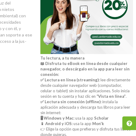
uz del
n nietos
ambiental) con
necesidades
y con él, y
 dan soporte a ese
cceso a la jus­
Tu lectura, a tu manera
📖 Disfruta tu eBook en línea desde cualquier
navegador, o descárgalo en la app para leer sin
conexión:
✅ Lectura en línea (streaming):
lee directamente
desde cualquier navegador web (computador,
celular o tablet) sin instalar aplicaciones. Solo inicia
sesión en tu cuenta y haz clic en
“Vista en línea”
.
✅ Lectura sin conexión (offline):
instala la
aplicación adecuada y descarga tus libros para leer
sin internet:
🖥️ Windows y Mac:
usa la app
Scholar
📱 Android y iOS:
usa la app
Mon’k
👉 Elige la opción que prefieras y disfruta tus libros
donde quieras.