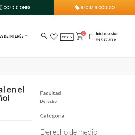
COEDICIONES
REDIMIR CÓDIGO
Iniciar sesión
publicaciones
0
S DE INTERÉS
MONEDA
COP
Cart
Registrarse
l en el
Facultad
ñol
Derecho
Categoría
Derecho de medio