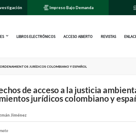
nvestigación
Impreso Bajo Demanda
ES
LIBROS ELECTRÓNICOS
ACCESO ABIERTO
REVISTAS
ENLACE
EL ORDENAMIENTOS JURÍDICOS COLOMBIANO Y ESPAÑOL
echos de acceso a la justicia ambienta
ientos jurídicos colombiano y espa
uzmán Jiménez
rmato