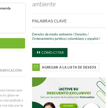
ambiente
demanda
PALABRAS CLAVE
Derecho de medio ambiente
/
Derecho
/
Ordenamientos jurídicos colombiano y español
/
CÓMO CITAR
AGREGAR A LA LISTA DE DESEOS
ASIFICACIÓN
o) son temas que
ecto giran en
cción judicial y
a vez más por la