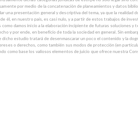
isamente por medio de la concatenación de planeamientos y datos bibliog
r una presentación general y descriptiva del tema, ya que la realidad do
 de él, en nuestro país, es casi nulo, y a partir de estos trabajos de inves
es como damos inicio a la elaboración incipiente de futuras soluciones y te
echo y por ende, en beneficio de toda la sociedad en general. Sin embargo
e dicho estudio tratará de desenmascarar un poco el contenido y la dog
ereses o derechos, como también sus modos de protección (en particula
ndo como base los valiosos elementos de juicio que ofrece nuestra Con