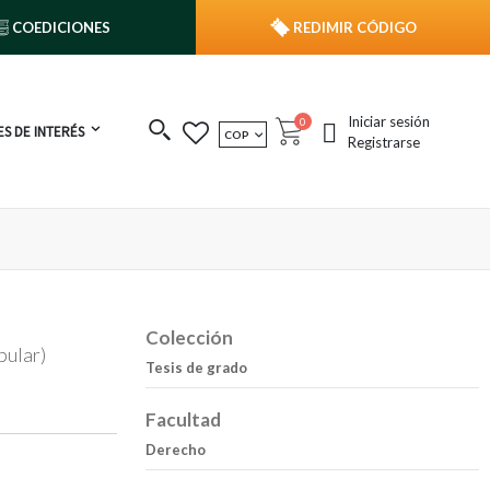
COEDICIONES
REDIMIR CÓDIGO
Iniciar sesión
publicaciones
0
S DE INTERÉS
MONEDA
COP
Cart
Registrarse
Colección
pular)
Tesis de grado
Facultad
Derecho