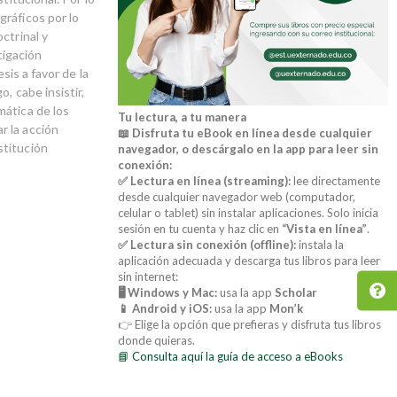
ráficos por lo
ctrinal y
tigación
sis a favor de la
, cabe insistir,
mática de los
Tu lectura, a tu manera
r la acción
📖 Disfruta tu eBook en línea desde cualquier
stitución
navegador, o descárgalo en la app para leer sin
conexión:
✅ Lectura en línea (streaming):
lee directamente
desde cualquier navegador web (computador,
celular o tablet) sin instalar aplicaciones. Solo inicia
sesión en tu cuenta y haz clic en
“Vista en línea”
.
✅ Lectura sin conexión (offline):
instala la
aplicación adecuada y descarga tus libros para leer
sin internet:
🖥️ Windows y Mac:
usa la app
Scholar
📱 Android y iOS:
usa la app
Mon’k
👉 Elige la opción que prefieras y disfruta tus libros
donde quieras.
📘 Consulta aquí la guía de acceso a eBooks