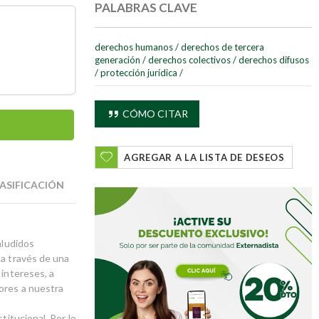
PALABRAS CLAVE
derechos humanos
/
derechos de tercera
generación
/
derechos colectivos
/
derechos difusos
/
protección jurídica
/
CÓMO CITAR
AGREGAR A LA LISTA DE DESEOS
ASIFICACIÓN
aludidos
 a través de una
 intereses, a
ores a nuestra
titucional. Por lo