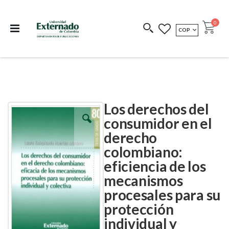
Departamento de
Libros resultado de
Impreso Bajo
publicaciones
investigación
Demanda
publi
0
MONEDA
COP
Cart
COEDICIONES
REDIMIR CÓDIGO
Los derechos del
Skip
Skip
to
to
consumidor en el
the
the
derecho
end
beginning
of
of
colombiano:
the
the
images
images
eficiencia de los
gallery
gallery
mecanismos
procesales para su
protección
individual y