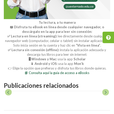
Tu lectura, a tu manera
📖 Disfruta tu eBook en línea desde cualquier navegador, o
descárgalo en la app para leer sin conexión:
✅ Lectura en línea (streaming):
lee directamente desde cualquier
navegador web (computador, celular o tablet) sin instalar aplicaciones.
Solo inicia sesión en tu cuenta y haz clic en
“Vista en línea”
.
✅ Lectura sin conexión (offline):
instala la aplicación adecuada y
descarga tus libros para leer sin internet:
🖥️ Windows y Mac:
usa la app
Scholar
📱 Android y iOS:
usa la app
Mon’k
👉 Elige la opción que prefieras y disfruta tus libros donde quieras.
📘 Consulta aquí la guía de acceso a eBooks
Publicaciones relacionados