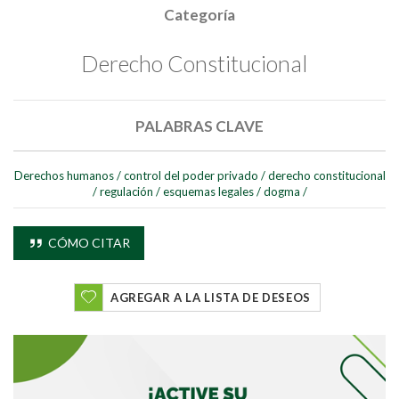
Categoría
Derecho Constitucional
PALABRAS CLAVE
Derechos humanos
/
control del poder privado
/
derecho constitucional
/
regulación
/
esquemas legales
/
dogma
/
CÓMO CITAR
AGREGAR A LA LISTA DE DESEOS
Buscar