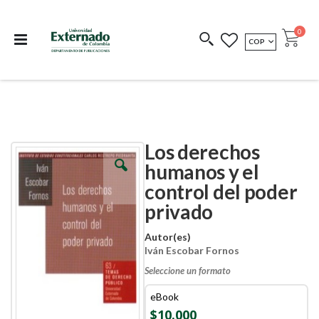
Departamento de
Libros resultado de
Impreso Bajo
publicaciones
investigación
Demanda
publi
0
MONEDA
COP
Cart
COEDICIONES
REDIMIR CÓDIGO
Los derechos
Skip
Skip
to
to
humanos y el
the
the
control del poder
end
beginning
of
of
privado
the
the
images
images
Autor(es)
gallery
gallery
Iván Escobar Fornos
Seleccione un formato
eBook
$10.000