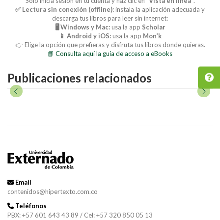
Solo inicia sesión en tu cuenta y haz clic en
“Vista en línea”
.
✅ Lectura sin conexión (offline):
instala la aplicación adecuada y
descarga tus libros para leer sin internet:
🖥️ Windows y Mac:
usa la app
Scholar
📱 Android y iOS:
usa la app
Mon’k
👉 Elige la opción que prefieras y disfruta tus libros donde quieras.
📘 Consulta aquí la guía de acceso a eBooks
Publicaciones relacionados
Email
contenidos@hipertexto.com.co
Teléfonos
PBX: +57 601 643 43 89 / Cel: +57 320 850 05 13