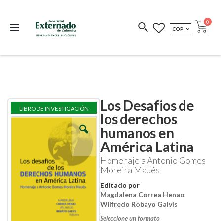
Departamento de
Libros resultado de
Impreso Bajo
publicaciones
investigación
Demanda
publi
0
MONEDA
COP
Cart
COEDICIONES
REDIMIR CÓDIGO
Los Desafios de
Skip
Skip
LIBRO DE INVESTIGACIÓN
to
to
los derechos
the
the
humanos en
end
beginning
of
of
América Latina
the
the
images
images
Homenaje a Antonio Gomes
gallery
gallery
Moreira Maués
Editado por
Magdalena Correa Henao
Wilfredo Robayo Galvis
Seleccione un formato