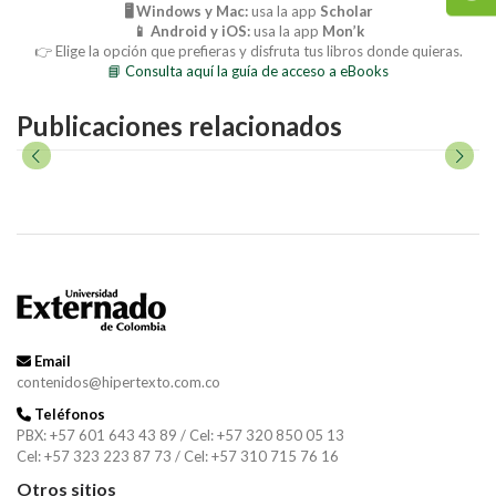
🖥️ Windows y Mac:
usa la app
Scholar
📱 Android y iOS:
usa la app
Mon’k
👉 Elige la opción que prefieras y disfruta tus libros donde quieras.
📘 Consulta aquí la guía de acceso a eBooks
Publicaciones relacionados
Email
contenidos@hipertexto.com.co
Teléfonos
PBX: +57 601 643 43 89 / Cel: +57 320 850 05 13
Cel: +57 323 223 87 73 / Cel: +57 310 715 76 16
Otros sitios