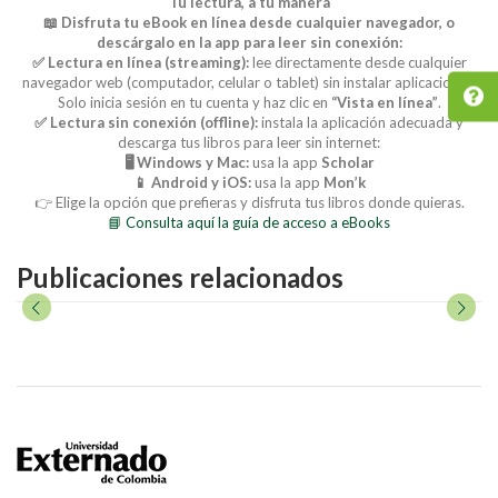
Tu lectura, a tu manera
📖 Disfruta tu eBook en línea desde cualquier navegador, o
descárgalo en la app para leer sin conexión:
✅ Lectura en línea (streaming):
lee directamente desde cualquier
navegador web (computador, celular o tablet) sin instalar aplicaciones.
Solo inicia sesión en tu cuenta y haz clic en
“Vista en línea”
.
✅ Lectura sin conexión (offline):
instala la aplicación adecuada y
descarga tus libros para leer sin internet:
🖥️ Windows y Mac:
usa la app
Scholar
📱 Android y iOS:
usa la app
Mon’k
👉 Elige la opción que prefieras y disfruta tus libros donde quieras.
📘 Consulta aquí la guía de acceso a eBooks
Publicaciones relacionados