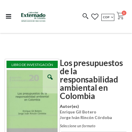
Departamento de
Libros resultado de
Impreso Bajo
publicaciones
investigación
Demanda
publi
0
MONEDA
COP
Cart
COEDICIONES
REDIMIR CÓDIGO
Los presupuestos
Skip
Skip
LIBRO DE INVESTIGACIÓN
to
to
de la
the
the
responsabilidad
end
beginning
of
of
ambiental en
the
the
images
images
Colombia
gallery
gallery
Autor(es)
Enrique Gil Botero
Jorge Iván Rincón Córdoba
Seleccione un formato