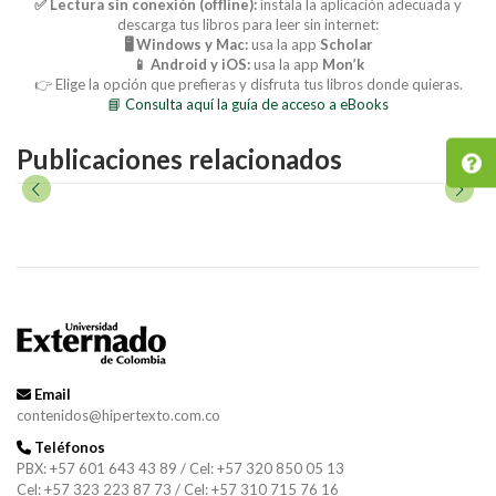
✅ Lectura sin conexión (offline):
instala la aplicación adecuada y
descarga tus libros para leer sin internet:
🖥️ Windows y Mac:
usa la app
Scholar
📱 Android y iOS:
usa la app
Mon’k
👉 Elige la opción que prefieras y disfruta tus libros donde quieras.
📘 Consulta aquí la guía de acceso a eBooks
Publicaciones relacionados
Email
contenidos@hipertexto.com.co
Teléfonos
PBX: +57 601 643 43 89 / Cel: +57 320 850 05 13
Cel: +57 323 223 87 73 / Cel: +57 310 715 76 16