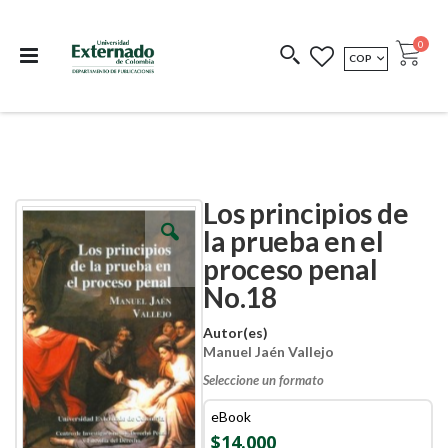
Departamento de
Libros resultado de
Impreso Bajo
publicaciones
investigación
Demanda
publi
0
MONEDA
COP
Cart
COEDICIONES
REDIMIR CÓDIGO
Los principios de
Skip
Skip
to
to
la prueba en el
the
the
proceso penal
end
beginning
of
of
No.18
the
the
images
images
Autor(es)
gallery
gallery
Manuel Jaén Vallejo
Seleccione un formato
eBook
$14.000