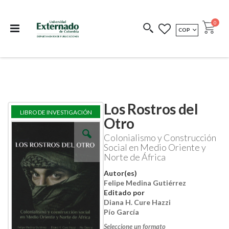
Departamento de
Libros resultado de
Impreso Bajo
publicaciones
investigación
Demanda
publi
0
MONEDA
COP
Cart
COEDICIONES
REDIMIR CÓDIGO
Los Rostros del
Skip
Skip
LIBRO DE INVESTIGACIÓN
to
to
Otro
the
the
end
beginning
Colonialismo y Construcción
of
of
Social en Medio Oriente y
the
the
Norte de África
images
images
gallery
gallery
Autor(es)
Felipe Medina Gutiérrez
Editado por
Diana H. Cure Hazzi
Pío García
Seleccione un formato