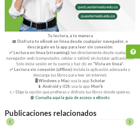
Tu lectura, a tu manera
📖 Disfruta tu eBook en línea desde cualquier navegador, o
descárgalo en la app para leer sin conexión:
✅ Lectura en línea (streaming):
lee directamente desde cualquier
navegador web (computador, celular o tablet) sin instalar aplicaciones.
Solo inicia sesión en tu cuenta y haz clic en
“Vista en línea”
.
✅ Lectura sin conexión (offline):
instala la aplicación adecuada y
descarga tus libros para leer sin internet:
🖥️ Windows y Mac:
usa la app
Scholar
📱 Android y iOS:
usa la app
Mon’k
👉 Elige la opción que prefieras y disfruta tus libros donde quieras.
📘 Consulta aquí la guía de acceso a eBooks
Publicaciones relacionados