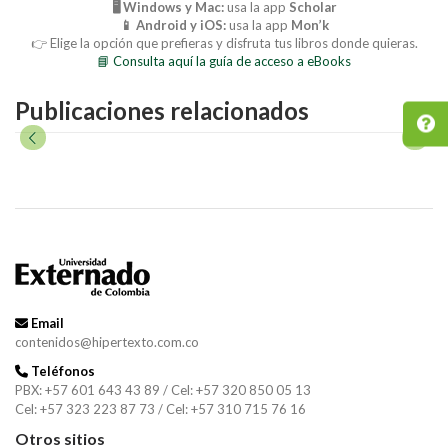
🖥️ Windows y Mac:
usa la app
Scholar
📱 Android y iOS:
usa la app
Mon’k
👉 Elige la opción que prefieras y disfruta tus libros donde quieras.
📘 Consulta aquí la guía de acceso a eBooks
Publicaciones relacionados
Email
contenidos@hipertexto.com.co
Teléfonos
PBX: +57 601 643 43 89 / Cel: +57 320 850 05 13
Cel: +57 323 223 87 73 / Cel: +57 310 715 76 16
Otros sitios