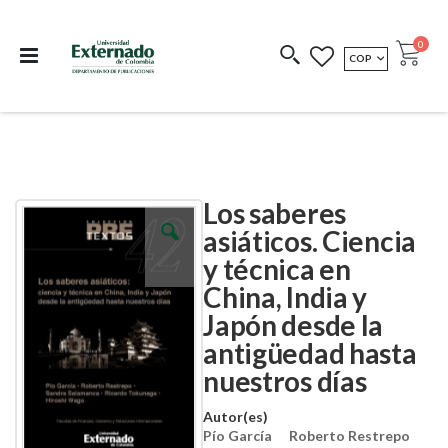
Departamento de
Libros resultado de
Impreso Bajo
publicaciones
investigación
Demanda
publi
0
MONEDA
COP
Cart
COEDICIONES
REDIMIR CÓDIGO
Los saberes
Skip
Skip
to
to
asiáticos. Ciencia
the
the
y técnica en
end
beginning
of
of
China, India y
the
the
images
images
Japón desde la
gallery
gallery
antigüedad hasta
nuestros días
Autor(es)
Pío García
Roberto Restrepo