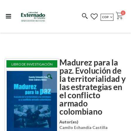
Departamento de
Libros resultado de
Impreso Bajo
publicaciones
investigación
Demanda
publi
0
MONEDA
COP
Cart
COEDICIONES
REDIMIR CÓDIGO
Madurez para la
Skip
Skip
LIBRO DE INVESTIGACIÓN
to
to
paz. Evolución de
the
the
la territorialidad y
end
beginning
of
of
las estrategias en
the
the
images
images
el conflicto
gallery
gallery
armado
colombiano
Autor(es)
Camilo Echandía Castilla