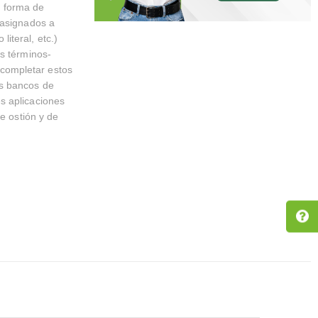
la forma de
 asignados a
iteral, etc.)
os términos-
completar estos
es bancos de
s aplicaciones
e ostión y de