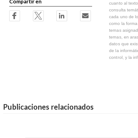
Compartir en
cuanto al texto
consulta temát
cada uno de lo
como la forma 
temas asignad
temas, en ara
datos que exis
de la informát
control, y la 
Publicaciones relacionados