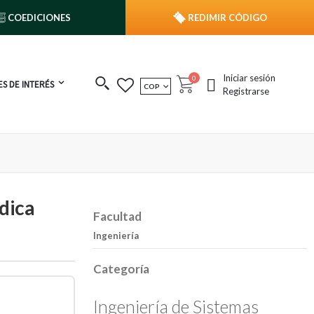
COEDICIONES
REDIMIR CÓDIGO
Iniciar sesión
publicaciones
0
S DE INTERÉS
MONEDA
COP
Cart
Registrarse
ídica
Facultad
Ingeniería
Categoría
Ingeniería de Sistemas