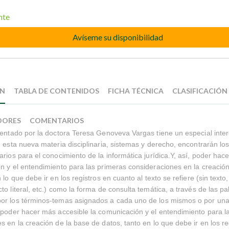
nte
Avíseme su disponibilidad
ÓN
TABLA DE CONTENIDOS
FICHA TÉCNICA
CLASIFICACIÓN
DORES
COMENTARIOS
sentado por la doctora Teresa Genoveva Vargas tiene un especial inter
n esta nueva materia disciplinaria, sistemas y derecho, encontrarán l
arios para el conocimiento de la informática jurídica.Y, así, poder hac
n y el entendimiento para las primeras consideraciones en la creació
 lo que debe ir en los registros en cuanto al texto se refiere (sin texto
to literal, etc.) como la forma de consulta temática, a través de las pa
or los términos-temas asignados a cada uno de los mismos o por un
 poder hacer más accesible la comunicación y el entendimiento para l
s en la creación de la base de datos, tanto en lo que debe ir en los re