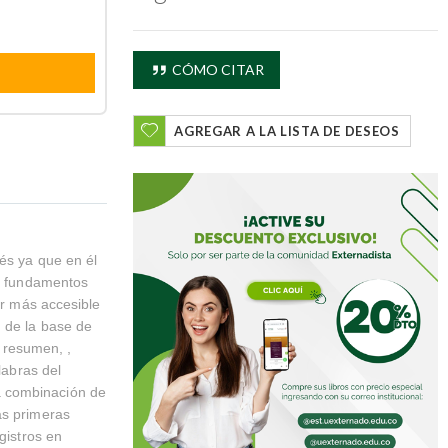
CÓMO CITAR
AGREGAR A LA LISTA DE DESEOS
és ya que en él
os fundamentos
er más accesible
n de la base de
, resumen, ,
labras del
a combinación de
as primeras
gistros en