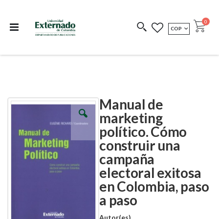
Departamento de
Libros resultado de
Impreso Bajo
publicaciones
investigación
Demanda
publi
0
MONEDA
COP
Cart
COEDICIONES
REDIMIR CÓDIGO
Manual de
Skip
Skip
to
to
marketing
the
the
político. Cómo
end
beginning
of
of
construir una
the
the
images
images
campaña
gallery
gallery
electoral exitosa
en Colombia, paso
a paso
Autor(es)