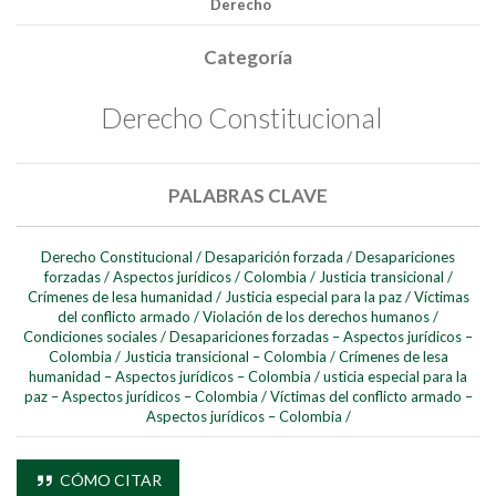
Derecho
Categoría
Derecho Constitucional
PALABRAS CLAVE
Derecho Constitucional
/
Desaparición forzada
/
Desapariciones
forzadas
/
Aspectos jurídicos
/
Colombia
/
Justicia transicional
/
Crímenes de lesa humanidad
/
Justicia especial para la paz
/
Víctimas
Buscar
del conflicto armado
/
Violación de los derechos humanos
/
Condiciones sociales
/
Desapariciones forzadas – Aspectos jurídicos –
Buscar
Colombia
/
Justicia transicional – Colombia
/
Crímenes de lesa
humanidad – Aspectos jurídicos – Colombia
/
usticia especial para la
paz – Aspectos jurídicos – Colombia
/
Víctimas del conflicto armado –
Aspectos jurídicos – Colombia
/
CÓMO CITAR