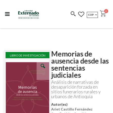
Departamento de
Libros resultado de
Impreso Bajo
publicaciones
investigación
Demanda
publi
0
MONEDA
COP
Cart
COEDICIONES
REDIMIR CÓDIGO
Memorias de
Skip
Skip
LIBRO DE INVESTIGACIÓN
to
to
ausencia desde las
the
the
sentencias
end
beginning
of
of
judiciales
the
the
images
images
Análisis de narrativas de
gallery
gallery
desaparición forzada en
sitios funerarios rurales y
urbanos de Antioquia
Autor(es)
Ariet Castillo Fernández