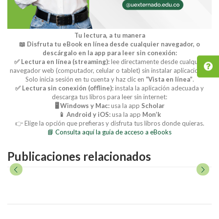
Tu lectura, a tu manera
📖 Disfruta tu eBook en línea desde cualquier navegador, o
descárgalo en la app para leer sin conexión:
✅ Lectura en línea (streaming):
lee directamente desde cualquier
navegador web (computador, celular o tablet) sin instalar aplicaciones.
Solo inicia sesión en tu cuenta y haz clic en
“Vista en línea”
.
✅ Lectura sin conexión (offline):
instala la aplicación adecuada y
descarga tus libros para leer sin internet:
🖥️ Windows y Mac:
usa la app
Scholar
📱 Android y iOS:
usa la app
Mon’k
👉 Elige la opción que prefieras y disfruta tus libros donde quieras.
📘 Consulta aquí la guía de acceso a eBooks
Publicaciones relacionados