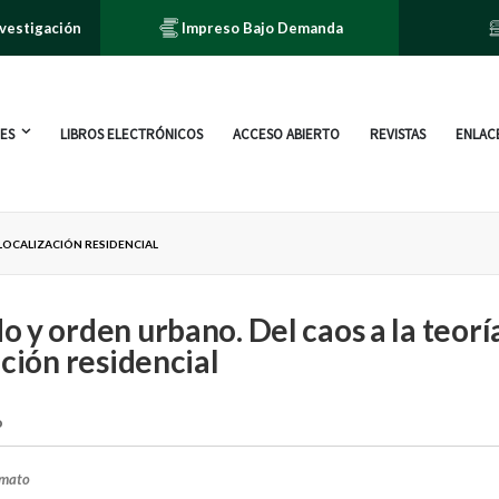
nvestigación
Impreso Bajo Demanda
ES
LIBROS ELECTRÓNICOS
ACCESO ABIERTO
REVISTAS
ENLACE
LOCALIZACIÓN RESIDENCIAL
 y orden urbano. Del caos a la teoría
ación residencial
o
rmato