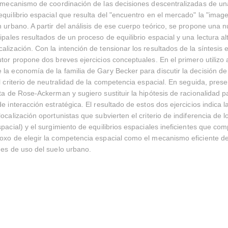
l mecanismo de coordinación de las decisiones descentralizadas de u
equilibrio espacial que resulta del "encuentro en el mercado" la "imag
n urbano. A partir del análisis de ese cuerpo teórico, se propone una 
ipales resultados de un proceso de equilibrio espacial y una lectura al
alización. Con la intención de tensionar los resultados de la síntesis 
utor propone dos breves ejercicios conceptuales. En el primero utilizo
la economía de la familia de Gary Becker para discutir la decisión de 
el criterio de neutralidad de la competencia espacial. En seguida, pres
sta de Rose-Ackerman y sugiero sustituir la hipótesis de racionalidad 
e interacción estratégica. El resultado de estos dos ejercicios indica l
ocalización oportunistas que subvierten el criterio de indiferencia de l
spacial) y el surgimiento de equilibrios espaciales ineficientes que co
oxo de elegir la competencia espacial como el mecanismo eficiente d
nes de uso del suelo urbano.