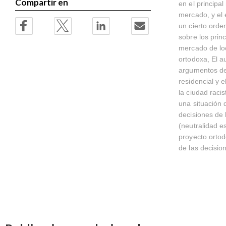
Compartir en
en el principa
mercado, y el 
un cierto orde
sobre los princ
mercado de loc
ortodoxa, El a
argumentos de 
residencial y 
la ciudad raci
una situación d
decisiones de l
(neutralidad e
proyecto ortod
de las decisio