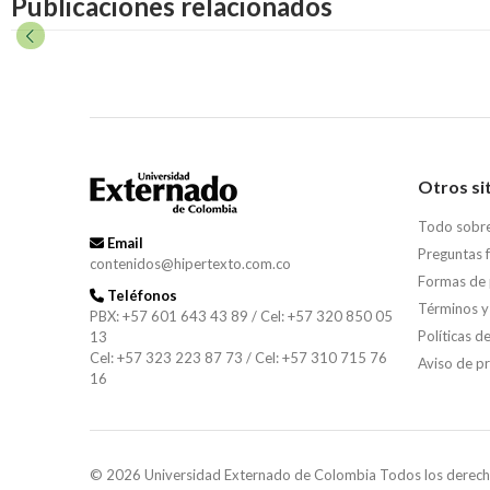
Publicaciones relacionados
Otros si
Todo sobr
Email
Preguntas 
contenidos@hipertexto.com.co
Formas de
Teléfonos
Términos y
PBX: +57 601 643 43 89 / Cel: +57 320 850 05
Políticas d
13
Cel: +57 323 223 87 73 / Cel: +57 310 715 76
Aviso de p
16
© 2026 Universidad Externado de Colombia Todos los derech