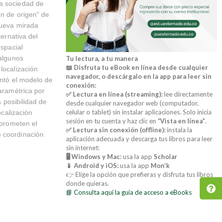
na sociedad de
en de origen" de
nueva mirada
ternativa del
espacial
 algunos
Tu lectura, a tu manera
📖 Disfruta tu eBook en línea desde cualquier
localización
navegador, o descárgalo en la app para leer sin
entó el modelo de
conexión:
paramétrica por
✅ Lectura en línea (streaming):
lee directamente
a posibilidad de
desde cualquier navegador web (computador,
celular o tablet) sin instalar aplicaciones. Solo inicia
ocalización
sesión en tu cuenta y haz clic en
“Vista en línea”
.
mprometen el
✅ Lectura sin conexión (offline):
instala la
e coordinación
aplicación adecuada y descarga tus libros para leer
sin internet:
🖥️ Windows y Mac:
usa la app
Scholar
📱 Android y iOS:
usa la app
Mon’k
👉 Elige la opción que prefieras y disfruta tus libros
donde quieras.
📘 Consulta aquí la guía de acceso a eBooks