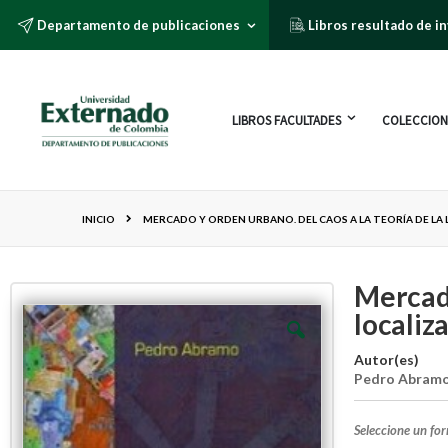
Departamento de publicaciones
Libros resultado de i
LIBROS FACULTADES
COLECCION
INICIO
MERCADO Y ORDEN URBANO. DEL CAOS A LA TEORÍA DE LA 
Mercado
localiz
Autor(es)
Pedro Abram
Seleccione un fo