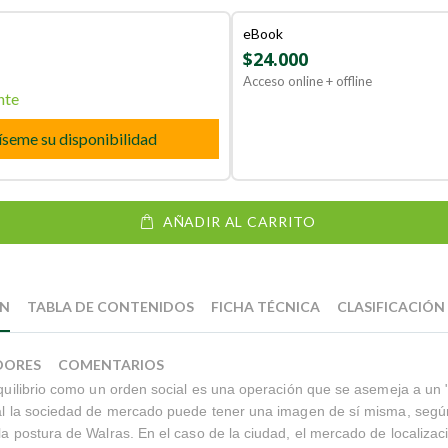
eBook
$24.000
Acceso online + offline
nte
íseme su disponibilidad
AÑADIR AL CARRITO
ÓN
TABLA DE CONTENIDOS
FICHA TÉCNICA
CLASIFICACIÓN
DORES
COMENTARIOS
 equilibrio como un orden social es una operación que se asemeja a un 
cual la sociedad de mercado puede tener una imagen de sí misma, seg
 la postura de Walras. En el caso de la ciudad, el mercado de localizac