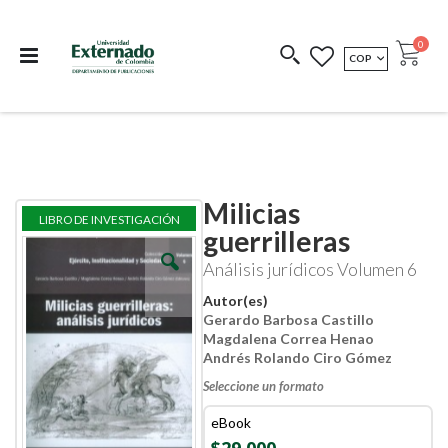
Departamento de
Libros resultado de
Impreso Bajo
publicaciones
investigación
Demanda
publi
0
MONEDA
COP
Cart
COEDICIONES
REDIMIR CÓDIGO
Milicias
Skip
Skip
LIBRO DE INVESTIGACIÓN
to
to
guerrilleras
the
the
end
beginning
Análisis jurídicos Volumen 6
of
of
the
the
Autor(es)
images
images
Gerardo Barbosa Castillo
gallery
gallery
Magdalena Correa Henao
Andrés Rolando Ciro Gómez
Seleccione un formato
eBook