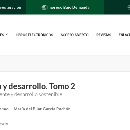
nvestigación
Impreso Bajo Demanda
ES
LIBROS ELECTRÓNICOS
ACCESO ABIERTO
REVISTAS
ENLACE
 y desarrollo. Tomo 2
nte y desarrollo sostenible
Henao
María del Pilar García Pachón
rmato