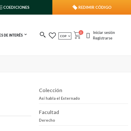
COEDICIONES
REDIMIR CÓDIGO
Iniciar sesión
publicaciones
0
S DE INTERÉS
MONEDA
COP
Cart
Registrarse
Colección
Así habla el Externado
Facultad
Derecho