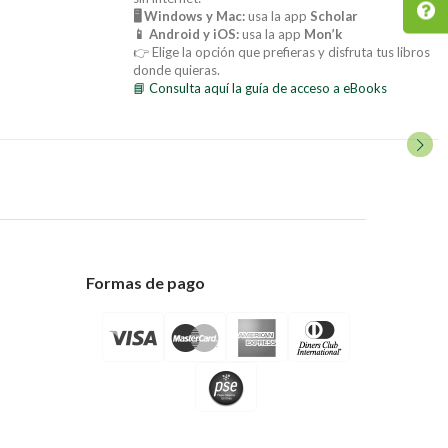
🖥️ Windows y Mac:
usa la app
Scholar
📱 Android y iOS:
usa la app
Mon’k
👉 Elige la opción que prefieras y disfruta tus libros
donde quieras.
📘 Consulta aquí la guía de acceso a eBooks
Formas de pago