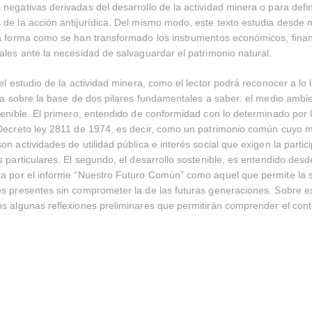
negativas derivadas del desarrollo de la actividad minera o para defin
de la acción antijurídica. Del mismo modo, este texto estudia desde m
a forma como se han transformado los instrumentos económicos, finan
ales ante la necesidad de salvaguardar el patrimonio natural.
 el estudio de la actividad minera, como el lector podrá reconocer a lo 
iza sobre la base de dos pilares fundamentales a saber: el medio ambie
tenible. El primero, entendido de conformidad con lo determinado por 
 Decreto ley 2811 de 1974, es decir, como un patrimonio común cuyo 
n actividades de utilidad pública e interés social que exigen la partic
s particulares. El segundo, el desarrollo sostenible, es entendido des
a por el informe “Nuestro Futuro Común” como aquel que permite la s
s presentes sin comprometer la de las futuras generaciones. Sobre e
s algunas reflexiones preliminares que permitirán comprender el cont