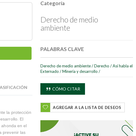
Categoría
Derecho de medio
ambiente
PALABRAS CLAVE
Derecho de medio ambiente
/
Derecho
/
Así habla el
Externado
/
Minería y desarrollo
/
ASIFICACIÓN
CÓMO CITAR
AGREGAR A LA LISTA DE DESEOS
nte la protección
esarrollo. El
y ahonda en el
a prevenir las