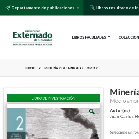
Departamento de publicaciones
Libros resultado de i
LIBROS FACULTADES
COLECCION
INICIO
MINERÍA Y DESARROLLO. TOMO 2
Minería
LIBRO DE INVESTIGACIÓN
Medio ambie
Autor(es)
Juan Carlos 
Seleccione un fo