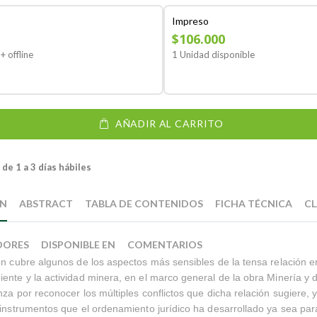
Impreso
$106.000
+ offline
1 Unidad disponible
AÑADIR AL CARRITO
de 1 a 3 días hábiles
ÓN
ABSTRACT
TABLA DE CONTENIDOS
FICHA TÉCNICA
CL
DORES
DISPONIBLE EN
COMENTARIOS
ón cubre algunos de los aspectos más sensibles de la tensa relación e
ente y la actividad minera, en el marco general de la obra Minería y d
nza por reconocer los múltiples conflictos que dicha relación sugiere, 
 instrumentos que el ordenamiento jurídico ha desarrollado ya sea par