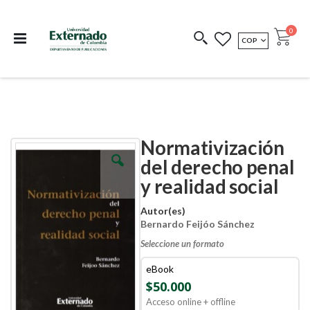
Departamento de
Libros resultado de
Impreso Bajo
publicaciones
investigación
Demanda
publi
0
MONEDA
COP
Cart
COEDICIONES
REDIMIR CÓDIGO
Normativización
Skip
Skip
to
to
del derecho penal
the
the
y realidad social
end
beginning
of
of
the
the
Autor(es)
images
images
Bernardo Feijóo Sánchez
gallery
gallery
Seleccione un formato
eBook
$50.000
Acceso online + offline