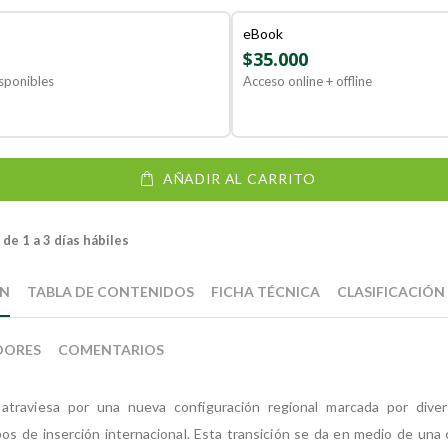
eBook
$35.000
sponibles
Acceso online + offline
AÑADIR AL CARRITO
de 1 a 3 días hábiles
ÓN
TABLA DE CONTENIDOS
FICHA TÉCNICA
CLASIFICACIÓN
DORES
COMENTARIOS
 atraviesa por una nueva configuración regional marcada por div
ipos de inserción internacional. Esta transición se da en medio de una 