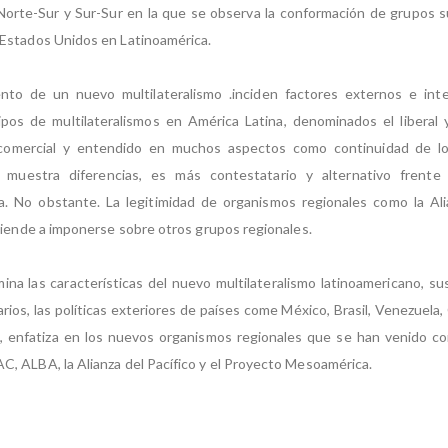
 Norte-Sur y Sur-Sur en la que se observa la conformación de grupos s
Estados Unidos en Latinoamérica.
ento de un nuevo multilateralismo .inciden factores externos e int
pos de multilateralismos en América Latina, denominados el liberal y 
comercial y entendido en muchos aspectos como continuidad de lo
muestra diferencias, es más contestatario y alternativo frente
. No obstante. La legitimidad de organismos regionales como la Alia
tiende a imponerse sobre otros grupos regionales.
mina las características del nuevo multilateralismo latinoamericano, s
arios, las políticas exteriores de países come México, Brasil, Venezuela,
lo, enfatiza en los nuevos organismos regionales que se han venido 
 ALBA, la Alianza del Pacífico y el Proyecto Mesoamérica.