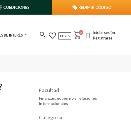
COEDICIONES
REDIMIR CÓDIGO
Iniciar sesión
publicaciones
0
S DE INTERÉS
MONEDA
COP
Cart
Registrarse
?
Facultad
Finanzas, gobierno y relaciones
internacionales
Categoría