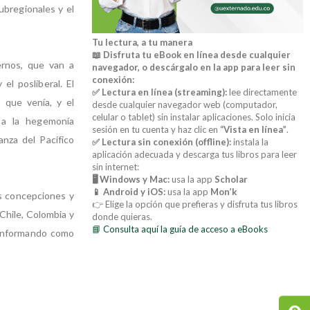
ubregionales y el
Tu lectura, a tu manera
📖 Disfruta tu eBook en línea desde cualquier
ernos, que van a
navegador, o descárgalo en la app para leer sin
conexión:
el posliberal. El
✅ Lectura en línea (streaming):
lee directamente
 que venía, y el
desde cualquier navegador web (computador,
celular o tablet) sin instalar aplicaciones. Solo inicia
 a la hegemonía
sesión en tu cuenta y haz clic en
“Vista en línea”
.
nza del Pacífico
✅ Lectura sin conexión (offline):
instala la
aplicación adecuada y descarga tus libros para leer
sin internet:
🖥️ Windows y Mac:
usa la app
Scholar
📱 Android y iOS:
usa la app
Mon’k
us concepciones y
👉 Elige la opción que prefieras y disfruta tus libros
 Chile, Colombia y
donde quieras.
📘 Consulta aquí la guía de acceso a eBooks
conformando como