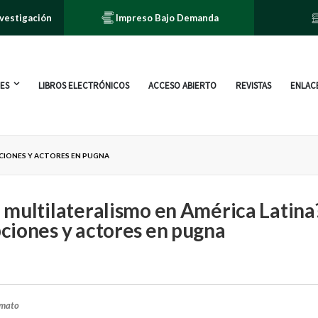
nvestigación
Impreso Bajo Demanda
ES
LIBROS ELECTRÓNICOS
ACCESO ABIERTO
REVISTAS
ENLACE
CIONES Y ACTORES EN PUGNA
multilateralismo en América Latina
iones y actores en pugna
a
rmato