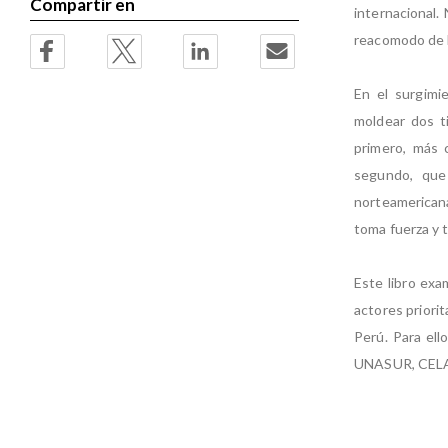
Compartir en
internacional.
reacomodo de 
En el surgimi
moldear dos ti
primero, más 
segundo, que 
norteamericana
toma fuerza y 
Este libro exa
actores priorit
Perú. Para el
UNASUR, CELAC,