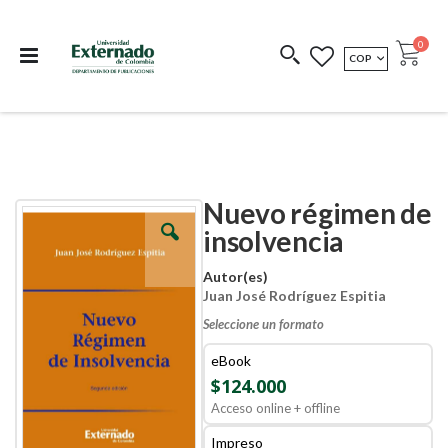
Departamento de
Libros resultado de
Impreso Bajo
publicaciones
investigación
Demanda
publi
0
MONEDA
COP
Cart
COEDICIONES
REDIMIR CÓDIGO
Nuevo régimen de
Skip
Skip
to
to
insolvencia
the
the
end
beginning
Autor(es)
of
of
Juan José Rodríguez Espitia
the
the
images
images
Seleccione un formato
gallery
gallery
eBook
$124.000
Acceso online + offline
Impreso