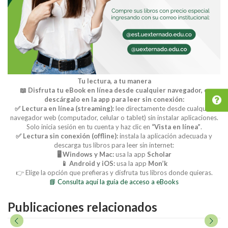
Tu lectura, a tu manera
📖 Disfruta tu eBook en línea desde cualquier navegador, o
descárgalo en la app para leer sin conexión:
✅ Lectura en línea (streaming):
lee directamente desde cualquier
navegador web (computador, celular o tablet) sin instalar aplicaciones.
Solo inicia sesión en tu cuenta y haz clic en
“Vista en línea”
.
✅ Lectura sin conexión (offline):
instala la aplicación adecuada y
descarga tus libros para leer sin internet:
🖥️ Windows y Mac:
usa la app
Scholar
📱 Android y iOS:
usa la app
Mon’k
👉 Elige la opción que prefieras y disfruta tus libros donde quieras.
📘 Consulta aquí la guía de acceso a eBooks
Publicaciones relacionados