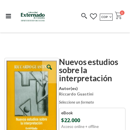
Departamento de
Libros resultado de
Impreso Bajo
publicaciones
investigación
Demanda
publi
0
MONEDA
COP
Cart
COEDICIONES
REDIMIR CÓDIGO
Nuevos estudios
Skip
Skip
to
to
sobre la
the
the
interpretación
end
beginning
of
of
the
the
Autor(es)
images
images
Riccardo Guastini
gallery
gallery
Seleccione un formato
eBook
$22.000
Acceso online + offline