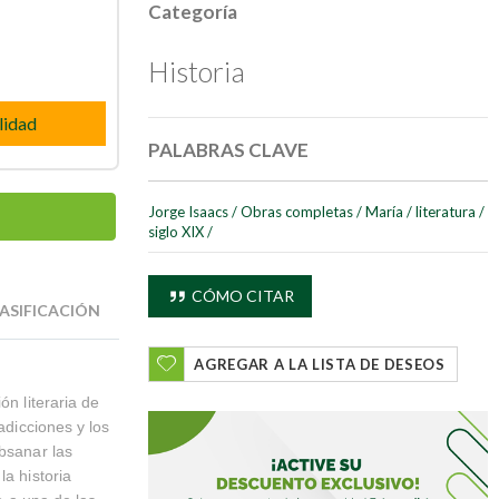
Categoría
Historia
lidad
PALABRAS CLAVE
Jorge Isaacs
/
Obras completas
/
María
/
literatura
/
siglo XIX
/
CÓMO CITAR
ASIFICACIÓN
AGREGAR A LA LISTA DE DESEOS
ón literaria de
adicciones y los
ubsanar las
la historia