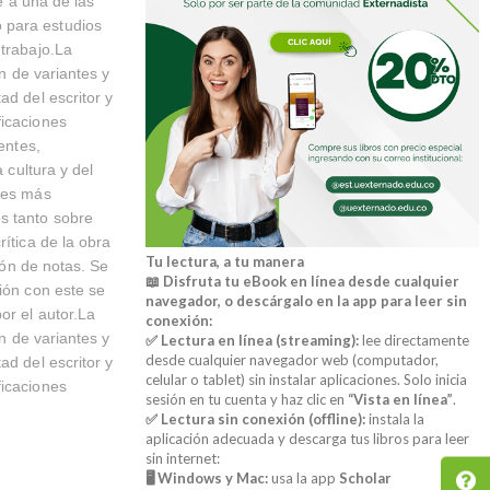
je a una de las
 para estudios
 trabajo.La
ón de variantes y
ad del escritor y
ficaciones
entes,
 cultura y del
ades más
s tanto sobre
ítica de la obra
Tu lectura, a tu manera
ión de notas. Se
📖 Disfruta tu eBook en línea desde cualquier
ión con este se
navegador, o descárgalo en la app para leer sin
or el autor.La
conexión:
ón de variantes y
✅ Lectura en línea (streaming):
lee directamente
desde cualquier navegador web (computador,
ad del escritor y
celular o tablet) sin instalar aplicaciones. Solo inicia
ficaciones
sesión en tu cuenta y haz clic en
“Vista en línea”
.
✅ Lectura sin conexión (offline):
instala la
aplicación adecuada y descarga tus libros para leer
sin internet:
🖥️ Windows y Mac:
usa la app
Scholar