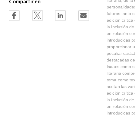
literaria, de l
Compartir en
personalidade
futuros tanto 
edición crítica
la inclusión d
en relación co
introducidas p
proporcionar un
peculiar carác
destacadas de 
Isaacs como so
literaria compr
toma como text
acotan las var
edición crítica
la inclusión d
en relación co
introducidas po