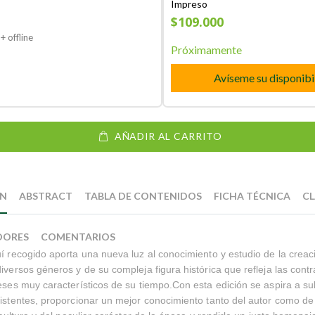
Impreso
$109.000
+ offline
Próximamente
Avíseme su disponibi
AÑADIR AL CARRITO
ÓN
ABSTRACT
TABLA DE CONTENIDOS
FICHA TÉCNICA
CL
DORES
COMENTARIOS
uí recogido aporta una nueva luz al conocimiento y estudio de la creaci
diversos géneros y de su compleja figura histórica que refleja las contr
reses muy característicos de su tiempo.Con esta edición se aspira a s
xistentes, proporcionar un mejor conocimiento tanto del autor como de 