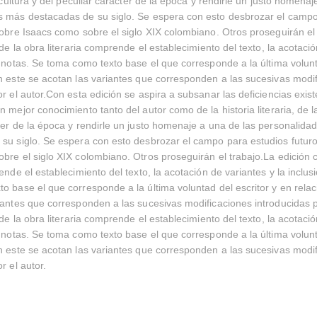
a cultura y del peculiar carácter de la época y rendirle un justo homena
s más destacadas de su siglo. Se espera con esto desbrozar el campo
sobre Isaacs como sobre el siglo XIX colombiano. Otros proseguirán el
 de la obra literaria comprende el establecimiento del texto, la acotaci
e notas. Se toma como texto base el que corresponde a la última volunt
n este se acotan las variantes que corresponden a las sucesivas modi
or el autor.Con esta edición se aspira a subsanar las deficiencias exist
 mejor conocimiento tanto del autor como de la historia literaria, de la
ter de la época y rendirle un justo homenaje a una de las personalid
su siglo. Se espera con esto desbrozar el campo para estudios futuro
bre el siglo XIX colombiano. Otros proseguirán el trabajo.La edición cr
ende el establecimiento del texto, la acotación de variantes y la inclus
o base el que corresponde a la última voluntad del escritor y en relac
iantes que corresponden a las sucesivas modificaciones introducidas p
 de la obra literaria comprende el establecimiento del texto, la acotaci
e notas. Se toma como texto base el que corresponde a la última volunt
n este se acotan las variantes que corresponden a las sucesivas modi
r el autor.