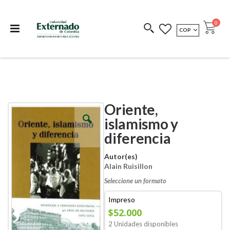
Departamento de
Libros resultado de
Impreso Bajo
publicaciones
investigación
Demanda
publi
0
MONEDA
COP
Cart
COEDICIONES
REDIMIR CÓDIGO
Oriente,
Skip
Skip
to
to
islamismo y
the
the
diferencia
end
beginning
of
of
the
the
Autor(es)
images
images
Alain Ruisillon
gallery
gallery
Seleccione un formato
Impreso
$52.000
2 Unidades disponibles