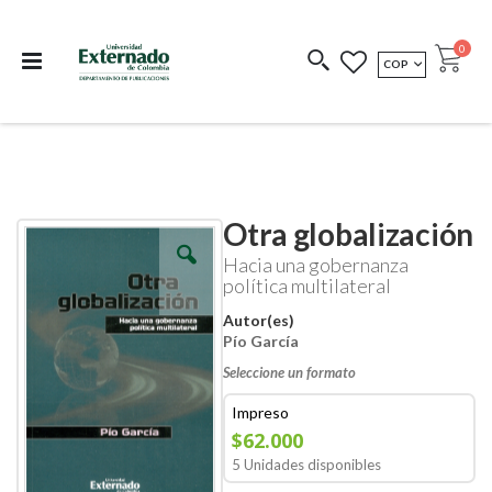
Departamento de
Libros resultado de
Impreso Bajo
publicaciones
investigación
Demanda
publi
0
MONEDA
COP
Cart
COEDICIONES
REDIMIR CÓDIGO
Otra globalización
Skip
Skip
to
to
Hacia una gobernanza
the
the
política multilateral
end
beginning
of
of
Autor(es)
the
the
Pío García
images
images
gallery
gallery
Seleccione un formato
Impreso
$62.000
5 Unidades disponibles