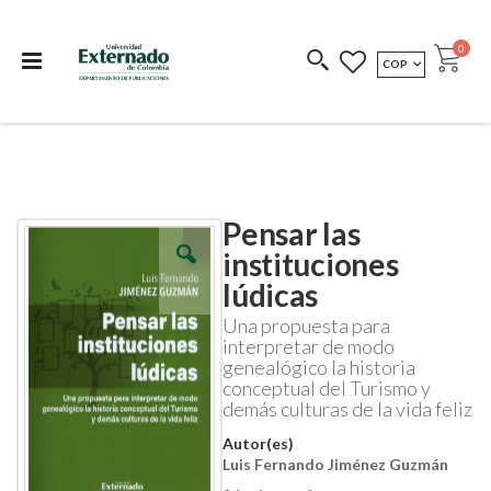
Departamento de
Libros resultado de
Impreso Bajo
publicaciones
investigación
Demanda
publi
0
MONEDA
COP
Cart
COEDICIONES
REDIMIR CÓDIGO
Pensar las
Skip
Skip
to
to
instituciones
the
the
lúdicas
end
beginning
of
of
Una propuesta para
the
the
interpretar de modo
images
images
genealógico la historia
gallery
gallery
conceptual del Turismo y
demás culturas de la vida feliz
Autor(es)
Luis Fernando Jiménez Guzmán