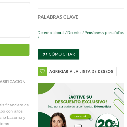
PALABRAS CLAVE
Derecho laboral
/
Derecho
/
Pensiones y portafolios
/
CÓMO CITAR
AGREGAR A LA LISTA DE DESEOS
ASIFICACIÓN
is financiero de
abo con altos
ario Laserna y
ieras