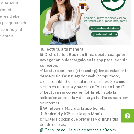
 que es la
ialmente
e les debe
ea preguntas de
nsiones y al
e están
Tu lectura, a tu manera
📖 Disfruta tu eBook en línea desde cualquier
navegador, o descárgalo en la app para leer sin
conexión:
✅ Lectura en línea (streaming):
lee directamente
desde cualquier navegador web (computador,
celular o tablet) sin instalar aplicaciones. Solo inicia
sesión en tu cuenta y haz clic en
“Vista en línea”
.
✅ Lectura sin conexión (offline):
instala la
aplicación adecuada y descarga tus libros para leer
sin internet:
🖥️ Windows y Mac:
usa la app
Scholar
📱 Android y iOS:
usa la app
Mon’k
👉 Elige la opción que prefieras y disfruta tus libros
donde quieras.
📘 Consulta aquí la guía de acceso a eBooks