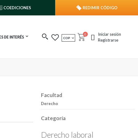
COEDICIONES
REDIMIR CÓDIGO
Iniciar sesión
publicaciones
0
S DE INTERÉS
MONEDA
COP
Cart
Registrarse
Facultad
Derecho
Categoría
Derecho laboral