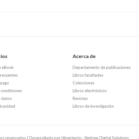
tios
Acerca de
e eBook
Departamento de publicaciones
frecuentes
Libros facultades
 pago
Colecciones
 condiciones
Libros electrónicos
e datos
Revistas
rivacidad
Libros de investigación
os reservados | Desarrollado por
Hipertexto - Netizen Digital Solutions.