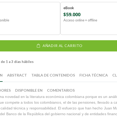
eBook
$59.000
onible
Acceso online + offline
AÑADIR AL CARRITO
de 1 a 3 días hábiles
ÓN
ABSTRACT
TABLA DE CONTENIDOS
FICHA TÉCNICA
CL
DORES
DISPONIBLE EN
COMENTARIOS
na novedad en la literatura económica colombiana porque es un anális
e compete a todos los colombianos, el de las pensiones, llevado a c
calidad técnica y responsabilidad. El esfuerzo que han hecho Juan M
del Banco de la República del gobierno nacional y de entidades financ