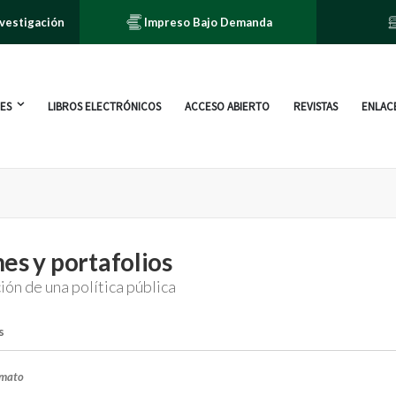
nvestigación
Impreso Bajo Demanda
ES
LIBROS ELECTRÓNICOS
ACCESO ABIERTO
REVISTAS
ENLACE
es y portafolios
ión de una política pública
s
rmato