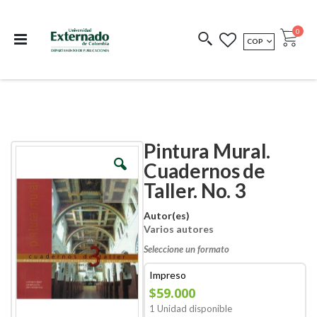
Departamento de
Libros resultado de
Impreso Bajo
publicaciones
investigación
Demanda
publi
0
MONEDA
COP
Cart
COEDICIONES
REDIMIR CÓDIGO
Pintura Mural.
Skip
Skip
to
to
Cuadernos de
the
the
Taller. No. 3
end
beginning
of
of
the
the
Autor(es)
images
images
Varios autores
gallery
gallery
Seleccione un formato
Impreso
$59.000
1 Unidad disponible