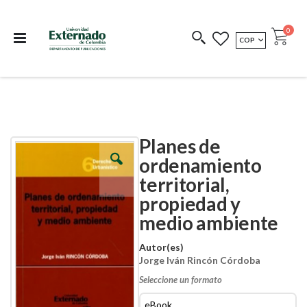
Departamento de
Libros resultado de
Impreso Bajo
publicaciones
investigación
Demanda
publi
0
MONEDA
COP
Cart
COEDICIONES
REDIMIR CÓDIGO
Planes de
Skip
Skip
to
to
ordenamiento
the
the
territorial,
end
beginning
of
of
propiedad y
the
the
images
images
medio ambiente
gallery
gallery
Autor(es)
Jorge Iván Rincón Córdoba
Seleccione un formato
eBook