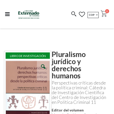
Departamento de
Libros resultado de
Impreso Bajo
publicaciones
investigación
Demanda
publi
0
MONEDA
COP
Cart
COEDICIONES
REDIMIR CÓDIGO
Pluralismo
Skip
Skip
LIBRO DE INVESTIGACIÓN
to
to
jurídico y
the
the
derechos
end
beginning
of
of
humanos
the
the
images
images
Perspectivas críticas desde
gallery
gallery
la política criminal: Cátedra
de Investigación Científica
del Centro de Investigación
en Política Criminal 11
Editor del volumen