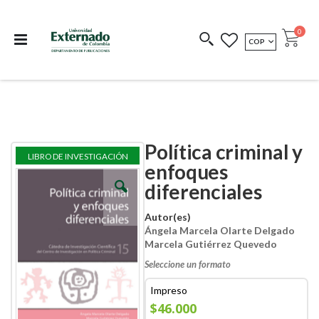
Departamento de
Libros resultado de
Impreso Bajo
publicaciones
investigación
Demanda
publi
0
MONEDA
COP
Cart
COEDICIONES
REDIMIR CÓDIGO
Política criminal y
Skip
Skip
LIBRO DE INVESTIGACIÓN
to
to
enfoques
the
the
diferenciales
end
beginning
of
of
the
the
Autor(es)
images
images
Ángela Marcela Olarte Delgado
gallery
gallery
Marcela Gutiérrez Quevedo
Seleccione un formato
Impreso
$46.000