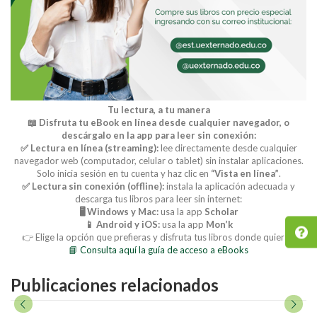
Tu lectura, a tu manera
📖 Disfruta tu eBook en línea desde cualquier navegador, o
descárgalo en la app para leer sin conexión:
✅ Lectura en línea (streaming):
lee directamente desde cualquier
navegador web (computador, celular o tablet) sin instalar aplicaciones.
Solo inicia sesión en tu cuenta y haz clic en
“Vista en línea”
.
✅ Lectura sin conexión (offline):
instala la aplicación adecuada y
descarga tus libros para leer sin internet:
🖥️ Windows y Mac:
usa la app
Scholar
📱 Android y iOS:
usa la app
Mon’k
👉 Elige la opción que prefieras y disfruta tus libros donde quieras.
📘 Consulta aquí la guía de acceso a eBooks
Publicaciones relacionados