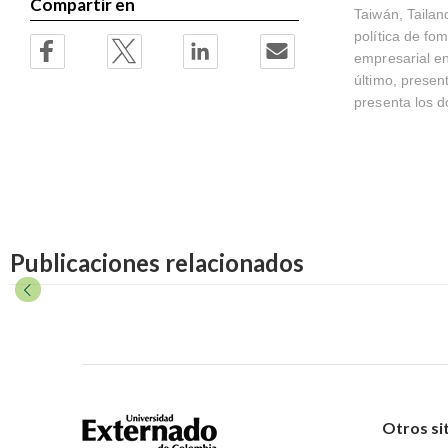
Compartir en
Taiwán, Tailan
política de fo
empresarial en
último, presen
presenta los 
Publicaciones relacionados
Otros si