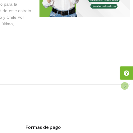
o para la
d de este estrato
o y Chile.Por
 último,
Formas de pago