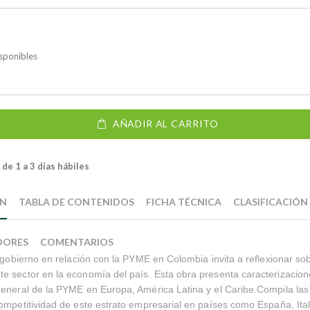
sponibles
AÑADIR AL CARRITO
de 1 a 3 días hábiles
ÓN
TABLA DE CONTENIDOS
FICHA TÉCNICA
CLASIFICACIÓN
DORES
COMENTARIOS
l gobierno en relación con la PYME en Colombia invita a reflexionar so
 sector en la economía del país. Esta obra presenta caracterizacion
eneral de la PYME en Europa, América Latina y el Caribe.Compila las 
ompetitividad de este estrato empresarial en países como España, Ital