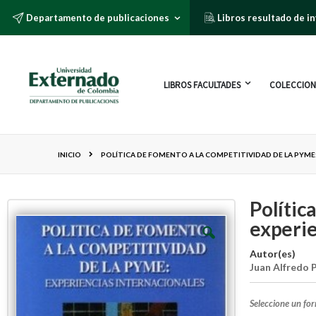
Departamento de publicaciones
Libros resultado de i
LIBROS FACULTADES
COLECCION
INICIO
POLÍTICA DE FOMENTO A LA COMPETITIVIDAD DE LA PYME
Polític
experie
Autor(es)
Juan Alfredo P
Seleccione un fo