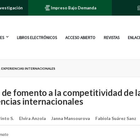
nvestigación
Impreso Bajo Demanda
ES
LIBROS ELECTRÓNICOS
ACCESO ABIERTO
REVISTAS
ENLACE
: EXPERIENCIAS INTERNACIONALES
a de fomento a la competitividad de 
ncias internacionales
into S.
Elvira Anzola
Janna Mansourova
Fabiola Suárez Sanz
rmato