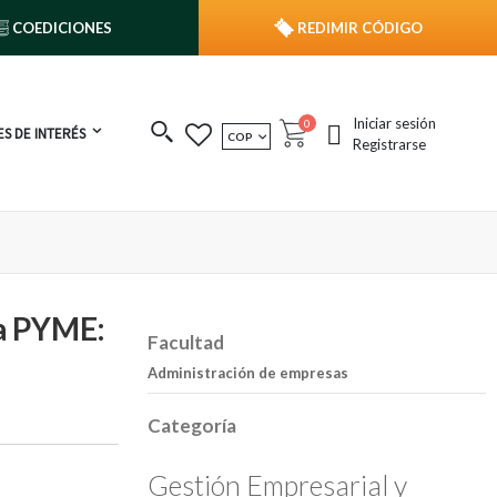
COEDICIONES
REDIMIR CÓDIGO
Iniciar sesión
publicaciones
0
S DE INTERÉS
MONEDA
COP
Cart
Registrarse
la PYME:
Facultad
Administración de empresas
Categoría
Gestión Empresarial y