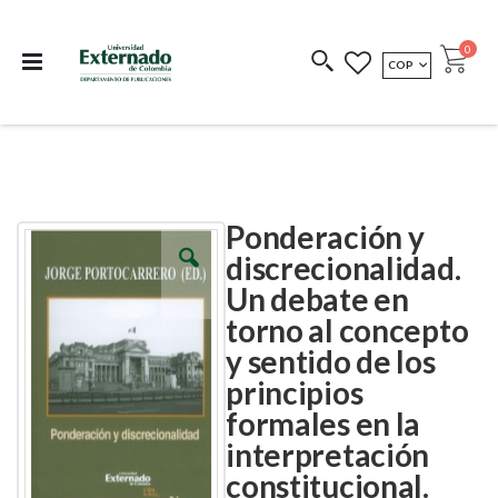
Departamento de
Libros resultado de
Impreso Bajo
publicaciones
investigación
Demanda
publi
0
MONEDA
COP
Cart
COEDICIONES
REDIMIR CÓDIGO
Ponderación y
Skip
Skip
to
to
discrecionalidad.
the
the
Un debate en
end
beginning
of
of
torno al concepto
the
the
images
images
y sentido de los
gallery
gallery
principios
formales en la
interpretación
constitucional.