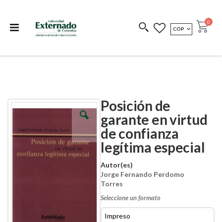
Departamento de
Libros resultado de
Impreso Bajo
publicaciones
investigación
Demanda
publi
0
MONEDA
COP
Cart
COEDICIONES
REDIMIR CÓDIGO
Posición de
Skip
Skip
to
to
garante en virtud
the
the
de confianza
end
beginning
of
of
legítima especial
the
the
images
images
Autor(es)
gallery
gallery
Jorge Fernando Perdomo
Torres
Seleccione un formato
Impreso