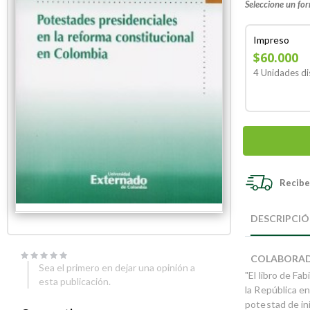
Seleccione un fo
Impreso
$60.000
4 Unidades di
Recibe 
Skip
Skip
to
to
DESCRIPCI
the
the
end
beginning
of
of
COLABORA
the
the
Sea el primero en dejar una opinión a
"El libro de F
images
images
esta publicación.
gallery
gallery
la República e
potestad de ini