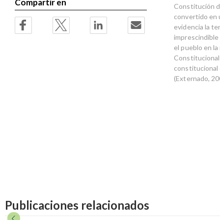
Compartir en
Constitución d
convertido en 
evidencia la te
imprescindible
el pueblo en l
Constitucional 
constitucional
(Externado, 20
Publicaciones relacionados