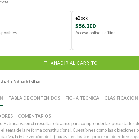
rmato
eBook
$36.000
sponibles
Acceso online + offline
AÑADIR AL CARRITO
de 1 a 3 días hábiles
ÓN
TABLA DE CONTENIDOS
FICHA TÉCNICA
CLASIFICACIÓN
DORES
COMENTARIOS
abio Estrada Valencia resulta relevante para comprender las potestades 
n el tema de la reforma constitucional. Cuestiones como las objeciones p
ciativa, la intervención del Ejecutivo en los tres procesos de reforma q