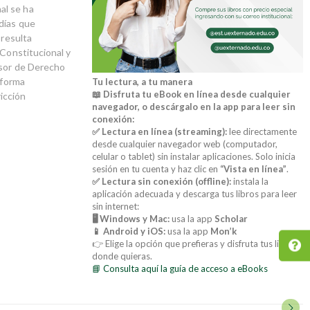
al se ha
días que
 resulta
 Constitucional y
esor de Derecho
eforma
Tu lectura, a tu manera
📖 Disfruta tu eBook en línea desde cualquier
icción
navegador, o descárgalo en la app para leer sin
conexión:
✅ Lectura en línea (streaming):
lee directamente
desde cualquier navegador web (computador,
celular o tablet) sin instalar aplicaciones. Solo inicia
sesión en tu cuenta y haz clic en
“Vista en línea”
.
✅ Lectura sin conexión (offline):
instala la
aplicación adecuada y descarga tus libros para leer
sin internet:
🖥️ Windows y Mac:
usa la app
Scholar
📱 Android y iOS:
usa la app
Mon’k
👉 Elige la opción que prefieras y disfruta tus libros
donde quieras.
📘 Consulta aquí la guía de acceso a eBooks