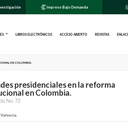
nvestigación
Impreso Bajo Demanda
ES
LIBROS ELECTRÓNICOS
ACCESO ABIERTO
REVISTAS
ENLACE
IONAL EN COLOMBIA.
des presidenciales en la reforma
ucional en Colombia.
ado No. 72
 Valencia