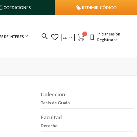
COEDICIONES
REDIMIR CÓDIGO
Iniciar sesión
publicaciones
0
S DE INTERÉS
MONEDA
COP
Cart
Registrarse
Colección
Tesis de Grado
Facultad
Derecho