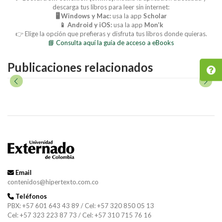
descarga tus libros para leer sin internet:
🖥️ Windows y Mac:
usa la app
Scholar
📱 Android y iOS:
usa la app
Mon’k
👉 Elige la opción que prefieras y disfruta tus libros donde quieras.
📘 Consulta aquí la guía de acceso a eBooks
Publicaciones relacionados
Email
contenidos@hipertexto.com.co
Teléfonos
PBX: +57 601 643 43 89 / Cel: +57 320 850 05 13
Cel: +57 323 223 87 73 / Cel: +57 310 715 76 16