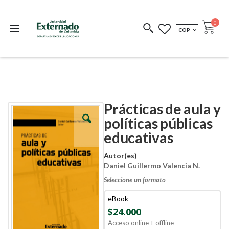
Departamento de
Libros resultado de
Impreso Bajo
publicaciones
investigación
Demanda
publi
0
MONEDA
COP
Cart
COEDICIONES
REDIMIR CÓDIGO
Prácticas de aula y
Skip
Skip
to
to
políticas públicas
the
the
educativas
end
beginning
of
of
the
the
Autor(es)
images
images
Daniel Guillermo Valencia N.
gallery
gallery
Seleccione un formato
eBook
$24.000
Acceso online + offline