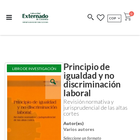
Departamento de
Libros resultado de
Impreso Bajo
publicaciones
investigación
Demanda
publi
0
MONEDA
COP
Cart
COEDICIONES
REDIMIR CÓDIGO
Principio de
Skip
Skip
LIBRO DE INVESTIGACIÓN
to
to
igualdad y no
the
the
discriminación
end
beginning
of
of
laboral
the
the
images
images
Revisión normativa y
gallery
gallery
jurisprudencial de las altas
cortes
Autor(es)
Varios autores
Seleccione un formato