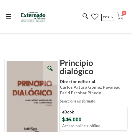
Departamento de
Libros resultado de
Impreso Bajo
publicaciones
investigación
Demanda
publi
0
MONEDA
COP
Cart
COEDICIONES
REDIMIR CÓDIGO
Principio
Skip
Skip
to
to
dialógico
the
the
end
beginning
Director editorial
of
of
Carlos Arturo Gómez Pavajeau
the
the
Farid Escobar Pinedo
images
images
gallery
gallery
Seleccione un formato
eBook
$46.000
Acceso online + offline