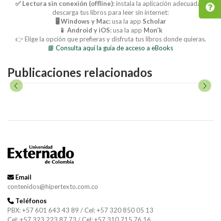
✅ Lectura sin conexión (offline):
instala la aplicación adecuada y
descarga tus libros para leer sin internet:
🖥️ Windows y Mac:
usa la app
Scholar
📱 Android y iOS:
usa la app
Mon’k
👉 Elige la opción que prefieras y disfruta tus libros donde quieras.
📘 Consulta aquí la guía de acceso a eBooks
Publicaciones relacionados
Email
contenidos@hipertexto.com.co
Teléfonos
PBX: +57 601 643 43 89 / Cel: +57 320 850 05 13
Cel: +57 323 223 87 73 / Cel: +57 310 715 76 16