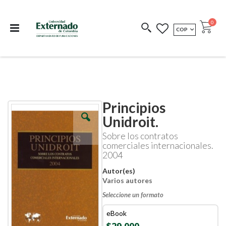
Departamento de
Libros resultado de
Impreso Bajo
publicaciones
investigación
Demanda
publi
0
MONEDA
COP
Cart
COEDICIONES
REDIMIR CÓDIGO
Principios
Skip
Skip
to
to
Unidroit.
the
the
end
beginning
Sobre los contratos
of
of
comerciales internacionales.
the
the
2004
images
images
gallery
gallery
Autor(es)
Varios autores
Seleccione un formato
eBook