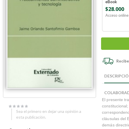
eBook
$28.000
Acceso online 
Recibe 
Skip
Skip
to
to
DESCRIPCI
the
the
end
beginning
of
of
COLABORA
the
the
El presente tr
images
images
gallery
gallery
constitucional
Sea el primero en dejar una opinión a
correspondenci
esta publicación.
cláusulas del 
demás directri