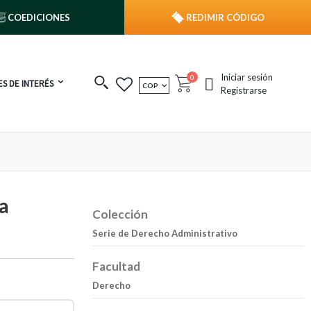
COEDICIONES
REDIMIR CÓDIGO
Iniciar sesión
publicaciones
0
S DE INTERÉS
MONEDA
COP
Cart
Registrarse
a
Colección
Serie de Derecho Administrativo
Facultad
Derecho