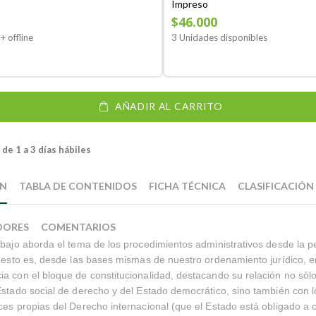
Impreso
$46.000
+ offline
3 Unidades disponibles
AÑADIR AL CARRITO
de 1 a 3 días hábiles
ÓN
TABLA DE CONTENIDOS
FICHA TÉCNICA
CLASIFICACIÓN
DORES
COMENTARIOS
abajo aborda el tema de los procedimientos administrativos desde la p
; esto es, desde las bases mismas de nuestro ordenamiento jurídico, 
a con el bloque de constitucionalidad, destacando su relación no sólo
Estado social de derecho y del Estado democrático, sino también con l
ces propias del Derecho internacional (que el Estado está obligado a c