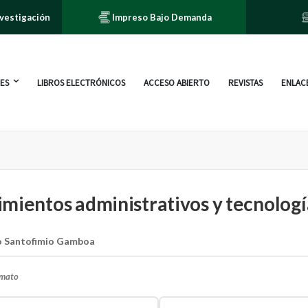
nvestigación
Impreso Bajo Demanda
ES
LIBROS ELECTRÓNICOS
ACCESO ABIERTO
REVISTAS
ENLACE
mientos administrativos y tecnologí
o Santofimio Gamboa
rmato