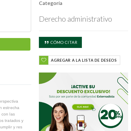
Categoría
Derecho administrativo
CÓMO CITAR
AGREGAR A LA LISTA DE DESEOS
erspectiva
en estrecha
 con las
os tratados y
umplir y res