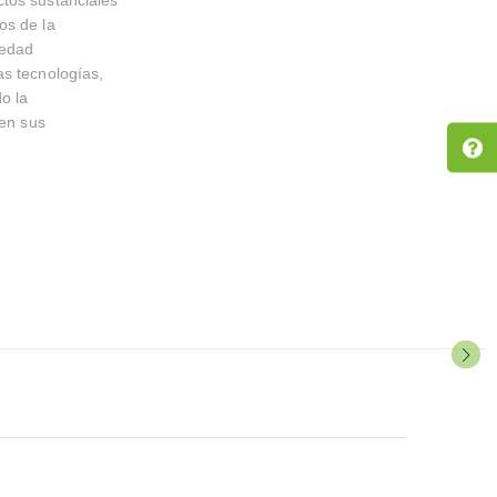
os de la
iedad
as tecnologías,
o la
 en sus