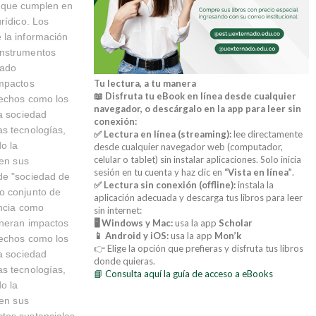
el que cumplen en
rídico. Los
 la información
instrumentos
tado
impactos
Tu lectura, a tu manera
📖 Disfruta tu eBook en línea desde cualquier
rechos como los
navegador, o descárgalo en la app para leer sin
na sociedad
conexión:
as tecnologías,
✅ Lectura en línea (streaming):
lee directamente
o la
desde cualquier navegador web (computador,
celular o tablet) sin instalar aplicaciones. Solo inicia
 en sus
sesión en tu cuenta y haz clic en
“Vista en línea”
.
de "sociedad de
✅ Lectura sin conexión (offline):
instala la
do conjunto de
aplicación adecuada y descarga tus libros para leer
encia como
sin internet:
eneran impactos
🖥️ Windows y Mac:
usa la app
Scholar
📱 Android y iOS:
usa la app
Mon’k
rechos como los
👉 Elige la opción que prefieras y disfruta tus libros
na sociedad
donde quieras.
as tecnologías,
📘 Consulta aquí la guía de acceso a eBooks
o la
 en sus
ctos sustanciales