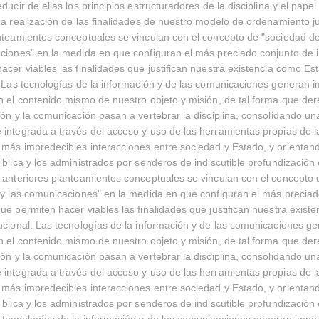
educir de ellas los principios estructuradores de la disciplina y el pap
na realización de las finalidades de nuestro modelo de ordenamiento ju
nteamientos conceptuales se vinculan con el concepto de "sociedad de
ciones" en la medida en que configuran el más preciado conjunto de 
acer viables las finalidades que justifican nuestra existencia como Es
. Las tecnologías de la información y de las comunicaciones generan 
n el contenido mismo de nuestro objeto y misión, de tal forma que de
ión y la comunicación pasan a vertebrar la disciplina, consolidando u
integrada a través del acceso y uso de las herramientas propias de l
más impredecibles interacciones entre sociedad y Estado, y orientand
 blica y los administrados por senderos de indiscutible profundización
 anteriores planteamientos conceptuales se vinculan con el concepto 
 y las comunicaciones" en la medida en que configuran el más precia
ue permiten hacer viables las finalidades que justifican nuestra exist
ucional. Las tecnologías de la información y de las comunicaciones g
n el contenido mismo de nuestro objeto y misión, de tal forma que de
ión y la comunicación pasan a vertebrar la disciplina, consolidando u
integrada a través del acceso y uso de las herramientas propias de l
más impredecibles interacciones entre sociedad y Estado, y orientand
 blica y los administrados por senderos de indiscutible profundización
 tecnologías de la información y de las comunicaciones generan impa