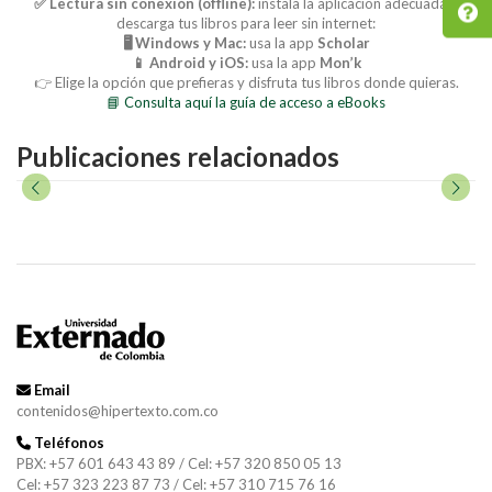
✅ Lectura sin conexión (offline):
instala la aplicación adecuada y
descarga tus libros para leer sin internet:
🖥️ Windows y Mac:
usa la app
Scholar
📱 Android y iOS:
usa la app
Mon’k
👉 Elige la opción que prefieras y disfruta tus libros donde quieras.
📘 Consulta aquí la guía de acceso a eBooks
Publicaciones relacionados
Email
contenidos@hipertexto.com.co
Teléfonos
PBX: +57 601 643 43 89 / Cel: +57 320 850 05 13
Cel: +57 323 223 87 73 / Cel: +57 310 715 76 16