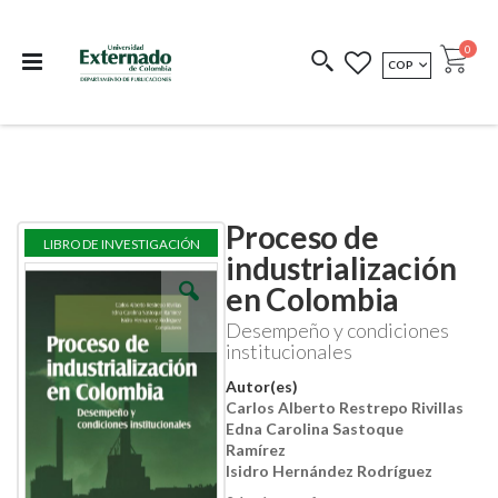
Departamento de
Libros resultado de
Impreso Bajo
publicaciones
investigación
Demanda
publi
0
MONEDA
COP
Cart
COEDICIONES
REDIMIR CÓDIGO
Proceso de
Skip
Skip
LIBRO DE INVESTIGACIÓN
to
to
industrialización
the
the
en Colombia
end
beginning
of
of
Desempeño y condiciones
the
the
institucionales
images
images
gallery
gallery
Autor(es)
Carlos Alberto Restrepo Rivillas
Edna Carolina Sastoque
Ramírez
Isidro Hernández Rodríguez